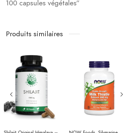
100 capsules végétales”
Produits similaires
Shilajit Original Himalaya –
NOW Foods, Silymarine