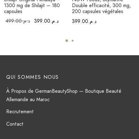
1300 mg de Shilajit – 180
Double efficacité, 300 mg,
capsules
200 capsules végétales
Le prix
Le prix
499.00
د.م.
399.00
د.م.
399.00
د.م.
initial était :
actuel est :
د.م.399.00.
د.م.499.00.
QUI SOMMES NOUS
À Propos de GermanBeautyShop — Boutique Beauté
Allemande au Maroc
Recrutement
Contact