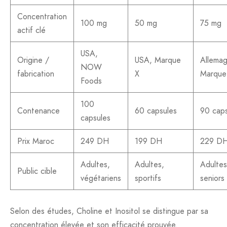
Concentration
100 mg
50 mg
75 mg
actif clé
USA,
Origine /
USA, Marque
Allemag
NOW
fabrication
X
Marque
Foods
100
Contenance
60 capsules
90 caps
capsules
Prix Maroc
249 DH
199 DH
229 D
Adultes,
Adultes,
Adultes
Public cible
végétariens
sportifs
seniors
Selon des études, Choline et Inositol se distingue par sa
concentration élevée et son efficacité prouvée.