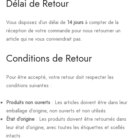
Délai de Retour
es
 de Teint
ara
mine E
 Corporel
n Tonique (Bio)
e Cheveux
orant
s
on Tonique
ue Capillaire
orant
ation & Rasage
es
à joues
vitamines
que
m
ction Solaire
que
e Cheveux
ation & Rasage
tronique
Vous disposez d’un délai de
14 jours
à compter de la
réception de votre commande pour nous retourner un
ssoires
ouring
agène
m
m
m
ction Solaire
es
article qui ne vous conviendrait pas.
inateur & Highlighter
ga 3
de Jour
de Jour
it Coiffant
Conditions de Retour
ésium
 de Nuit
 de Nuit
Pour être accepté, votre retour doit respecter les
ium
our des Yeux
our des Yeux
conditions suivantes :
eux
et Sourcils
et Sourcils
Produits non ouverts
: Les articles doivent être dans leur
emballage d’origine, non ouverts et non utilisés
des lèvres
des lèvres
État d’origine
: Les produits doivent être retournés dans
es
s
ction Solaire
leur état d’origine, avec toutes les étiquettes et scellés
intacts