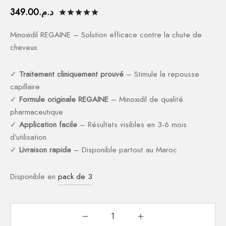
ction Solaire
ssoires
349.00
د.م.
Noté
sur 5 basé sur
1
notation clien
Minoxidil REGAINE – Solution efficace contre la chute de
cheveux.
✓
Traitement cliniquement prouvé
– Stimule la repousse
capillaire
✓
Formule originale REGAINE
– Minoxidil de qualité
pharmaceutique
✓
Application facile
– Résultats visibles en 3-6 mois
d’utilisation
✓
Livraison rapide
– Disponible partout au Maroc
Disponible en
pack de 3