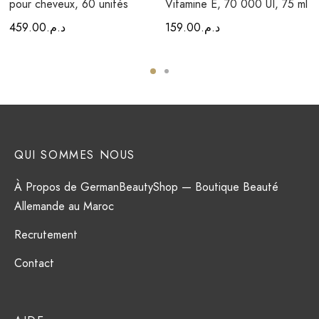
pour cheveux, 60 unités
Vitamine E, 70 000 UI, 75 ml
459.00
د.م.
159.00
د.م.
QUI SOMMES NOUS
À Propos de GermanBeautyShop — Boutique Beauté
Allemande au Maroc
Recrutement
Contact