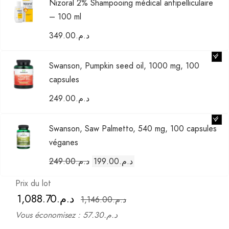
Nizoral 2% Shampooing médical antipelliculaire
– 100 ml
349.00
د.م.
Swanson, Pumpkin seed oil, 1000 mg, 100
capsules
249.00
د.م.
Swanson, Saw Palmetto, 540 mg, 100 capsules
véganes
Le
Le
249.00
د.م.
199.00
د.م.
prix
prix
Prix du lot
initial
actuel
د.م.1,088.70
د.م.1,146.00
était :
est :
Vous économisez :
د.م.57.30
د.م.199.00.
د.م.249.00.