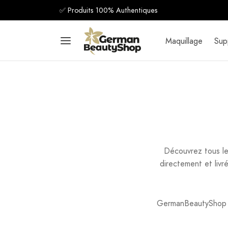
✅ Produits 100% Authentiques
Maquillage
Sup
Découvrez tous le
directement et livr
GermanBeautyShop es