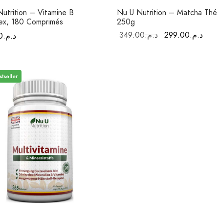
utrition – Vitamine B
Nu U Nutrition – Matcha Thé 
ex, 180 Comprimés
250g
Le prix
Le p
349.00
د.م.
299.00
د.م.
0
د.م.
initial était :
actu
د.م.349.00.
stseller