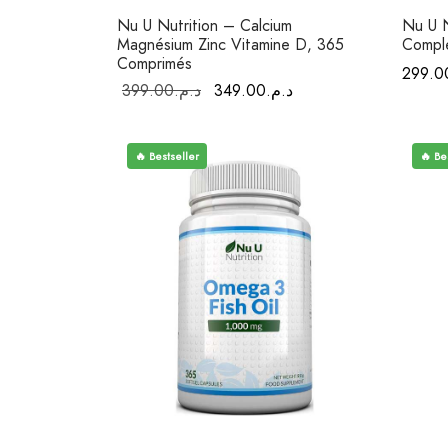
Nu U Nutrition – Calcium
Nu U N
Magnésium Zinc Vitamine D, 365
Compl
Comprimés
299.0
Le prix
Le prix
399.00
د.م.
349.00
د.م.
initial était :
actuel est :
د.م.349.00.
د.م.399.00.
🔥 Bestseller
🔥 Be