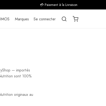
💳 Paiement à la Livraison
OMOS
Marques
Se connecter
tyShop — importés
Nutrition sont 100%
trition originaux au