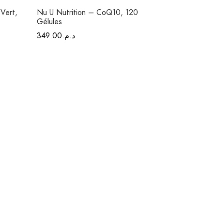
Vert,
Nu U Nutrition – CoQ10, 120
Gélules
rix
349.00
د.م.
el est :
د.م.299.00.