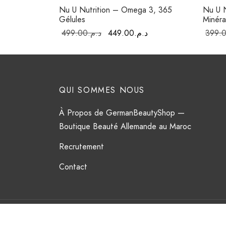
Nu U Nutrition – Omega 3, 365
Nu U N
Gélules
Minér
Le prix
Le prix
499.00
د.م.
449.00
د.م.
399.
initial était :
actuel est :
د.م.449.00.
د.م.499.00.
QUI SOMMES NOUS
À Propos de GermanBeautyShop —
Boutique Beauté Allemande au Maroc
Recrutement
Contact