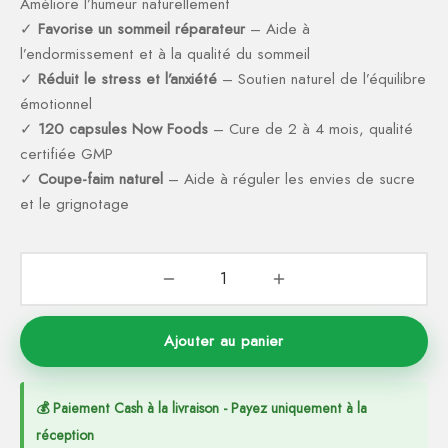
Améliore l’humeur naturellement
ction Solaire
ssoires
✓
Favorise un sommeil réparateur
– Aide à
l’endormissement et à la qualité du sommeil
✓
Réduit le stress et l’anxiété
– Soutien naturel de l’équilibre
émotionnel
✓
120 capsules Now Foods
– Cure de 2 à 4 mois, qualité
certifiée GMP
✓
Coupe-faim naturel
– Aide à réguler les envies de sucre
et le grignotage
Ajouter au panier
💰 Paiement Cash à la livraison - Payez uniquement à la
réception