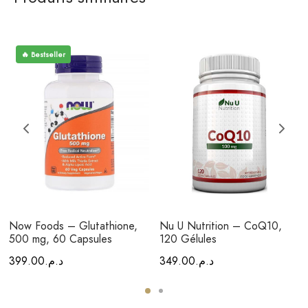
🔥 Bestseller
Now Foods – Glutathione,
Nu U Nutrition – CoQ10,
500 mg, 60 Capsules
120 Gélules
399.00
د.م.
349.00
د.م.