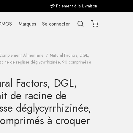
💳 Paiement à la Livraison
OMOS
Marques
Se connecter
Complément Alimentaire
/
Natural Factors, DGL,
racine de réglisse déglycyrrhizinée, 90 comprimés à
ral Factors, DGL,
ait de racine de
isse déglycyrrhizinée,
omprimés à croquer