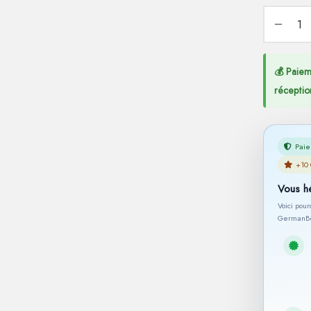
💰 Paiem
réceptio
Paie
+10 
Vous h
Voici pou
GermanBe