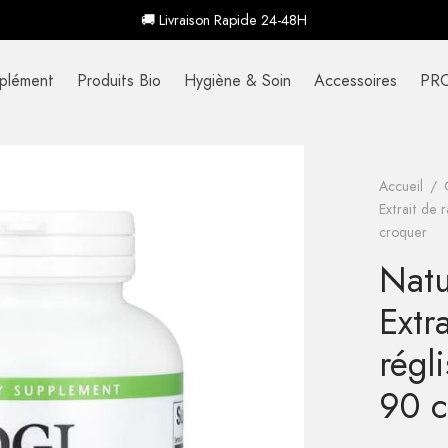
🚚 Livraison Rapide 24-48H
plément
Produits Bio
Hygiène & Soin
Accessoires
PR
Accueil
/
Extrait de 
croquer
Natu
Extr
régl
90 c