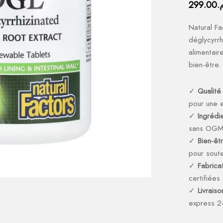
299.00
م
Natural Fa
déglycyrr
alimentair
bien-être.
✓
Qualité
pour une e
✓
Ingrédi
sans OG
✓
Bien-êt
pour soute
✓
Fabricat
certifiée
✓
Livrais
express 2