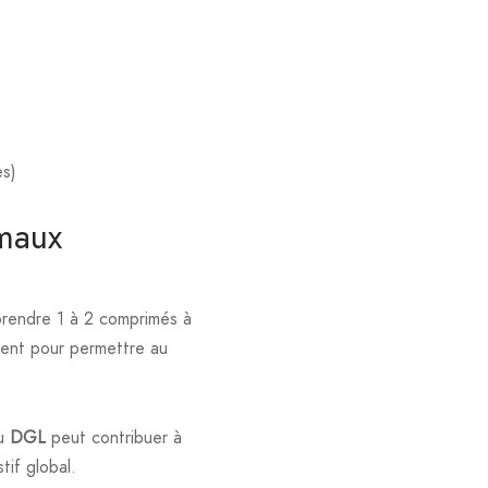
es)
imaux
prendre 1 à 2 comprimés à
ment pour permettre au
du
DGL
peut contribuer à
tif global.