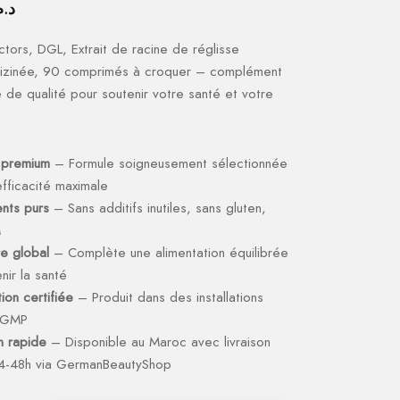
د..
ctors, DGL, Extrait de racine de réglisse
hizinée, 90 comprimés à croquer – complément
e de qualité pour soutenir votre santé et votre
 premium
– Formule soigneusement sélectionnée
fficacité maximale
ents purs
– Sans additifs inutiles, sans gluten,
M
re global
– Complète une alimentation équilibrée
nir la santé
ion certifiée
– Produit dans des installations
s GMP
on rapide
– Disponible au Maroc avec livraison
4-48h via GermanBeautyShop