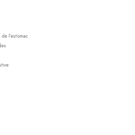
 de l’estomac
des
stive