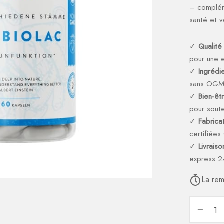
– compléme
santé et v
✓
Qualité
pour une e
✓
Ingrédi
sans OG
✓
Bien-êt
pour soute
✓
Fabricat
certifiée
✓
Livrais
express 2
La rem