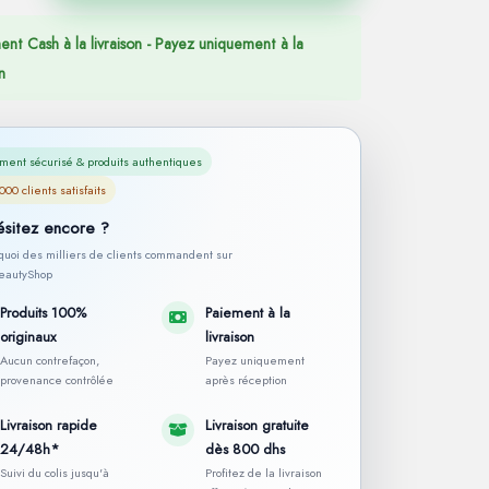
ent Cash à la livraison - Payez uniquement à la
n
ment sécurisé & produits authentiques
000 clients satisfaits
ésitez encore ?
rquoi des milliers de clients commandent sur
autyShop
Produits 100%
Paiement à la
originaux
livraison
Aucun contrefaçon,
Payez uniquement
provenance contrôlée
après réception
Livraison rapide
Livraison gratuite
24/48h*
dès 800 dhs
Suivi du colis jusqu'à
Profitez de la livraison