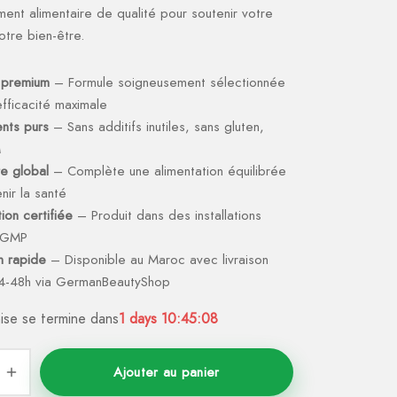
nt alimentaire de qualité pour soutenir votre
otre bien-être.
 premium
– Formule soigneusement sélectionnée
fficacité maximale
ents purs
– Sans additifs inutiles, sans gluten,
M
re global
– Complète une alimentation équilibrée
nir la santé
ion certifiée
– Produit dans des installations
s GMP
on rapide
– Disponible au Maroc avec livraison
4-48h via GermanBeautyShop
ise se termine dans
1
days
10:45:07
Ajouter au panier