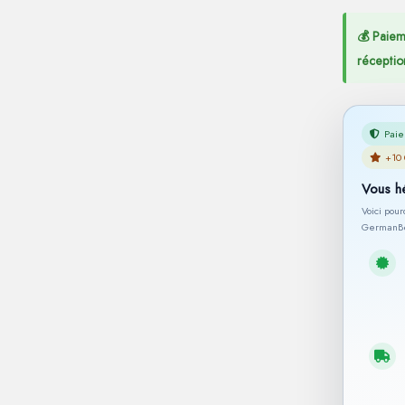
💰 Paiem
réceptio
Paie
+10 
Vous h
Voici pou
GermanBe