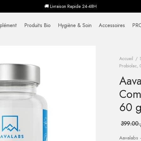
🚚 Livraison Rapide 24-48H
plément
Produits Bio
Hygiène & Soin
Accessoires
PR
Accueil
/
Probiolac,
Aava
Comp
60 g
399.00
م
Aavalabs 