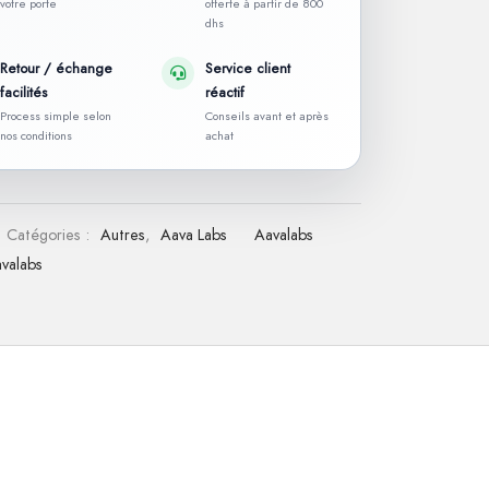
votre porte
offerte à partir de 800
dhs
Retour / échange
Service client
facilités
réactif
Process simple selon
Conseils avant et après
nos conditions
achat
Catégories :
Autres
,
Aava Labs
Aavalabs
valabs