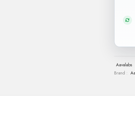
Aavalabs
Brand :
Aa