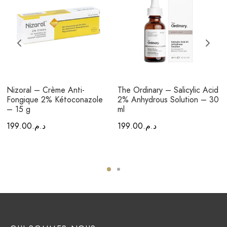
Nizoral – Crème Anti-
The Ordinary – Salicylic Acid
Fongique 2% Kétoconazole
2% Anhydrous Solution – 30
– 15 g
ml
199.00
د.م.
199.00
د.م.