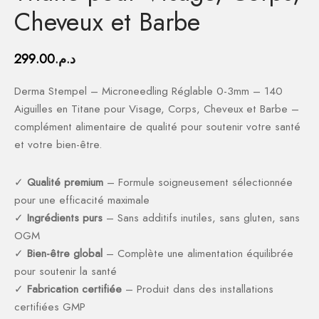
ction Solaire
ssoires
Cheveux et Barbe
299.00
د.م.
Derma Stempel – Microneedling Réglable 0-3mm – 140
Aiguilles en Titane pour Visage, Corps, Cheveux et Barbe –
complément alimentaire de qualité pour soutenir votre santé
et votre bien-être.
✓
Qualité premium
– Formule soigneusement sélectionnée
pour une efficacité maximale
✓
Ingrédients purs
– Sans additifs inutiles, sans gluten, sans
OGM
✓
Bien-être global
– Complète une alimentation équilibrée
pour soutenir la santé
✓
Fabrication certifiée
– Produit dans des installations
certifiées GMP