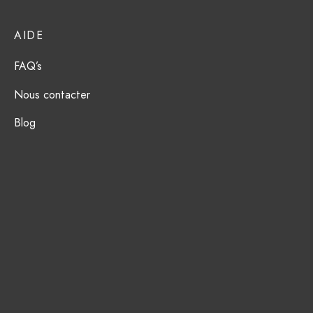
ction Solaire
ssoires
AIDE
FAQ’s
Nous contacter
Blog