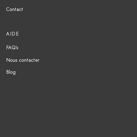
ction Solaire
ssoires
Contact
AIDE
FAQ’s
Nous contacter
Blog