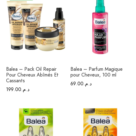
ction Solaire
ssoires
Balea – Pack Oil Repair
Balea – Parfum Magique
Pour Cheveux Abîmés Et
pour Cheveux, 100 ml
Cassants
69.00
د.م.
199.00
د.م.