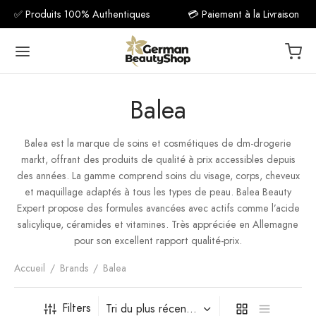
✅ Produits 100% Authentiques
💳 Paiement à la Livraison
Balea
Balea est la marque de soins et cosmétiques de dm-drogerie
Back
Back
Back
Back
Back
Back
Back
Back
Back
Back
Back
Back
Back
Back
Back
Back
Back
Back
Back
markt, offrant des produits de qualité à prix accessibles depuis
des années. La gamme comprend soins du visage, corps, cheveux
UILLAGE
NT
X
RCILS
RES
LES
ESSOIRES
PLÉMENT
DUITS BIO
N VISAGE
UILLAGE BIO
N CAPILLAIRE
N CORPOREL
IÈNE & SOIN
AGE
VEUX
PS
TS
ESSOIRES
et maquillage adaptés à tous les types de peau. Balea Beauty
Expert propose des formules avancées avec actifs comme l’acide
 de teint & Fixateur
 à Paupières
ara & Gel
e à lèvres
is à Ongles
eaux de Maquillage
mine B
 Visage
quillant
poing
s
ge
quillant
poing
s
se à Dent
eaux de Maquillage
salicylique, céramides et vitamines. Très appréciée en Allemagne
pour son excellent rapport qualité-prix.
cerne & Correcteur
ner
e à lèvres
es
ge de Maquillage
mine C
illage BIO
Nettoyant
s-shampoing
s
eux
Nettoyant
s-shampoing
s
frice
ge de Maquillage
Accueil
/
Brands
/
Balea
ils
 CC Crème
on & Khôl
mine D
Capillaire
age & Peeling
ue Capillaire
s
s
age & Peeling
poing Sec
 des Pieds
chiment des Dents
Cils
Filters