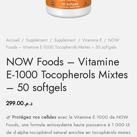
es
 de Teint
ara
mine E
 Corporel
n Tonique (Bio)
e Cheveux
orant
s
on Tonique
ue Capillaire
orant
ation & Rasage
es
à joues
vitamines
que
m
ction Solaire
que
e Cheveux
ation & Rasage
tronique
ssoires
ouring
agène
m
m
m
ction Solaire
es
Accueil
/
Supplément
/
Supplément
/
Vitamine E
/
NOW
Foods – Vitamine E-1000 Tocopherols Mixtes – 50 softgels
inateur & Highlighter
ga 3
de Jour
de Jour
it Coiffant
NOW Foods – Vitamine
ésium
 de Nuit
 de Nuit
E-1000 Tocopherols Mixtes
ium
our des Yeux
our des Yeux
– 50 softgels
eux
et Sourcils
et Sourcils
299.00
د.م.
des lèvres
des lèvres
🌿
Protégez vos cellules
avec la Vitamine E-1000 de NOW
Foods, une formule antioxydante haute puissance à 1 000 UI
es
s
ction Solaire
de d-alpha-tocophérol naturel enrichie en tocophérols mixtes