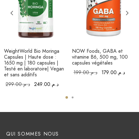
WeightWorld Bio Moringa
NOW Foods, GABA et
Capsules | Haute dose :
vitamine B6, 500 mg, 100
1650 mg | 180 capsules |
capsules végétales
rix
Testé en laboratoire| Vegan
Le prix
Le pri
199.00
د.م.
179.00
د.م.
el est :
et sans additifs
initial était :
actuel
د.م.249.00.
Le prix
Le prix
299.00
د.م.
249.00
د.م.
د.م.199.00.
initial était :
actuel est :
د.م.249.00.
د.م.299.00.
QUI SOMMES NOUS