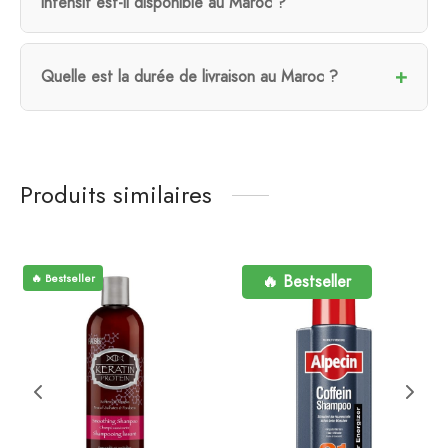
intensif est-il disponible au Maroc ?
Quelle est la durée de livraison au Maroc ?
Produits similaires
🔥 Bestseller
🔥 Bestseller
🔥 Bestseller