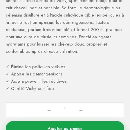
antipelliculaire Dercos de Vichy, spécialement conçu pour le
ction Solaire
ssoires
cuir chevelu sec et sensible. Sa formule dermatologique au
sélénium disulfure et à l’acide salicylique cible les pellicules à
la racine tout en apaisant les démangeaisons. Texture
onctueuse, parfum frais mentholé et format 200 ml pratique
pour une cure de plusieurs semaines. Enrichi en agents
hydratants pour laisser les cheveux doux, propres et
confortables après chaque utilisation.
✓ Élimine les pellicules visibles
✓ Apaise les démangeaisons
✓ Aide à prévenir les récidives
✓ Qualité Vichy certifiée
Ajouter au panier