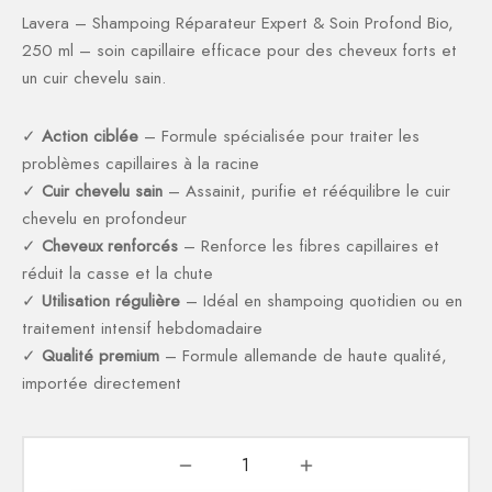
ction Solaire
ssoires
Lavera – Shampoing Réparateur Expert & Soin Profond Bio,
250 ml – soin capillaire efficace pour des cheveux forts et
un cuir chevelu sain.
✓
Action ciblée
– Formule spécialisée pour traiter les
problèmes capillaires à la racine
✓
Cuir chevelu sain
– Assainit, purifie et rééquilibre le cuir
chevelu en profondeur
✓
Cheveux renforcés
– Renforce les fibres capillaires et
réduit la casse et la chute
✓
Utilisation régulière
– Idéal en shampoing quotidien ou en
traitement intensif hebdomadaire
✓
Qualité premium
– Formule allemande de haute qualité,
importée directement