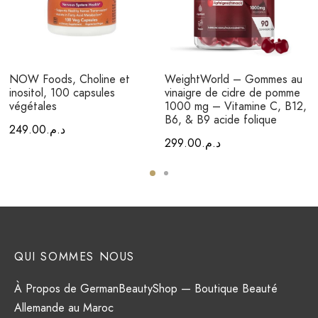
NOW Foods, Choline et
WeightWorld – Gommes au
inositol, 100 capsules
vinaigre de cidre de pomme
végétales
1000 mg – Vitamine C, B12,
B6, & B9 acide folique
249.00
د.م.
299.00
د.م.
QUI SOMMES NOUS
À Propos de GermanBeautyShop — Boutique Beauté
Allemande au Maroc