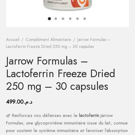
es
 de Teint
ara
mine E
 Corporel
n Tonique (Bio)
e Cheveux
orant
s
on Tonique
ue Capillaire
orant
ation & Rasage
es
à joues
vitamines
que
m
ction Solaire
que
e Cheveux
ation & Rasage
tronique
ssoires
ouring
agène
m
m
m
ction Solaire
es
Accueil
/
Complément Alimentaire
/
Jarrow Formulas –
Lactoferrin Freeze Dried 250 mg – 30 capsules
inateur & Highlighter
ga 3
de Jour
de Jour
it Coiffant
Jarrow Formulas –
ésium
 de Nuit
 de Nuit
Lactoferrin Freeze Dried
ium
our des Yeux
our des Yeux
250 mg – 30 capsules
eux
et Sourcils
et Sourcils
499.00
د.م.
des lèvres
des lèvres
🌿 Renforcez vos défenses avec le
lactoferrin
Jarrow
Formulas, une glycoprotéine immunitaire issue du lait, connue
es
s
ction Solaire
pour soutenir le système immunitaire et favoriser l’absorption