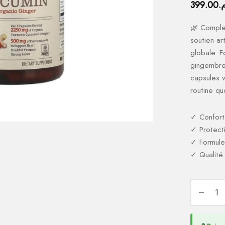
399.00
م
🌿 Comple
soutien ar
globale. F
gingembre
capsules v
routine qu
✓ Confort 
✓ Protect
✓ Formule
✓ Qualité