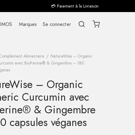
💳 Paiement à la Livraison
OMOS
Marques
Se connecter
Complément Alimentaire
/
NatureWise – Organic
urcumin avec BioPerine® & Gingembre – 180
éganes
reWise – Organic
eric Curcumin avec
Perine® & Gingembre
0 capsules véganes