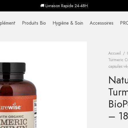
🚚 Livraison Rapide 24-48H
plément
Produits Bio
Hygiène & Soin
Accessoires
PR
Accueil
/
Turmeric C
capsules v
Natu
Turm
Bio
– 18