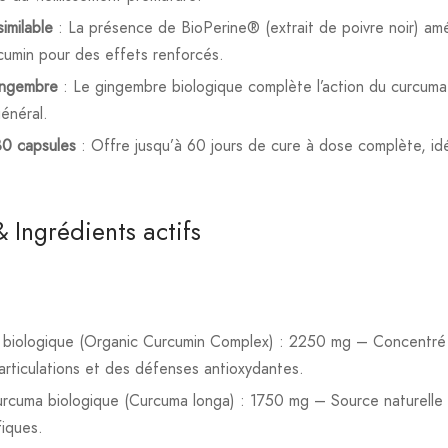
imilable
: La présence de BioPerine® (extrait de poivre noir) amél
rcumin pour des effets renforcés.
ingembre
: Le gingembre biologique complète l’action du curcuma s
général.
0 capsules
: Offre jusqu’à 60 jours de cure à dose complète, idéa
 Ingrédients actifs
biologique (Organic Curcumin Complex) : 2250 mg – Concentré 
articulations et des défenses antioxydantes.
curcuma biologique (Curcuma longa) : 1750 mg – Source naturelle
iques.