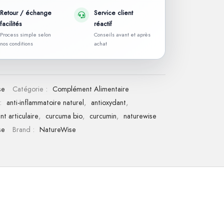
Retour / échange
Service client
facilités
réactif
Process simple selon
Conseils avant et après
nos conditions
achat
se
Catégorie :
Complément Alimentaire
 :
anti-inflammatoire naturel
,
antioxydant
,
t articulaire
,
curcuma bio
,
curcumin
,
naturewise
se
Brand :
NatureWise