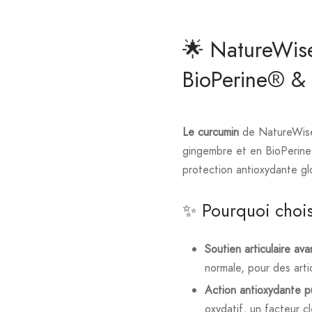
🌟 NatureWis
BioPerine® &
Le curcumin
de NatureWise 
gingembre et en BioPerine® 
protection antioxydante gl
✨ Pourquoi chois
Soutien articulaire av
normale, pour des arti
Action antioxydante p
oxydatif, un facteur c