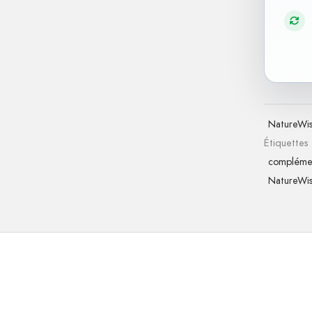
NatureWi
Étiquettes
complémen
NatureWi