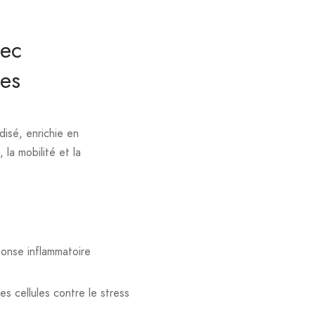
vec
es
isé, enrichie en
la mobilité et la
éponse inflammatoire
s cellules contre le stress