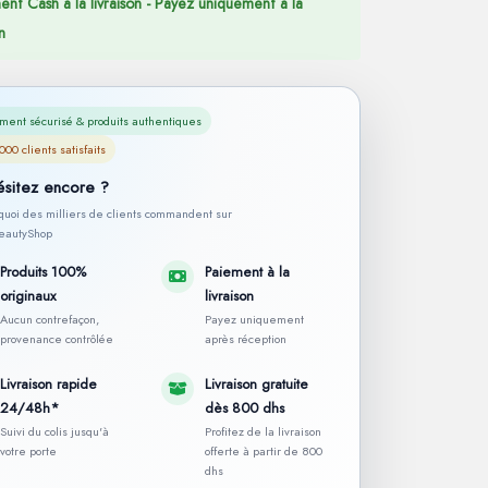
ent Cash à la livraison - Payez uniquement à la
n
ment sécurisé & produits authentiques
000 clients satisfaits
ésitez encore ?
rquoi des milliers de clients commandent sur
autyShop
Produits 100%
Paiement à la
originaux
livraison
Aucun contrefaçon,
Payez uniquement
provenance contrôlée
après réception
Livraison rapide
Livraison gratuite
24/48h*
dès 800 dhs
Suivi du colis jusqu'à
Profitez de la livraison
votre porte
offerte à partir de 800
dhs