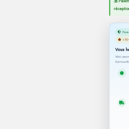
💰 Paiem
réceptio
Paie
+10 
Vous h
Voici pou
GermanBe