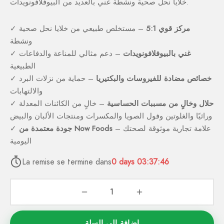
خلايا نحل صحية ونشطة غني بالعديد من البيوفلافونويدات.
مركز قوي 5:1
– مستخلص طبيعي من خلايا نحل صحية
✓
ونشطة
غني بالبيوفلافونويدات
– دعم مثالي للمناعة والدفاعات
✓
الطبيعية
خصائص مضادة للفيروسات والبكتيريا
– حماية من نزلات البرد
✓
والالتهابات
حلال وخالٍ من مسببات الحساسية
– خالٍ من الكائنات المعدلة
✓
وراثيًا والغلوتين وفول الصويا والمكسرات ومنتجات الألبان والبيض
– علامة تجارية موثوقة لصحتك
جودة معتمدة من Now Foods
✓
اليومية
La remise se termine dans
0
days
03:37:46
إضافة إلى السلة