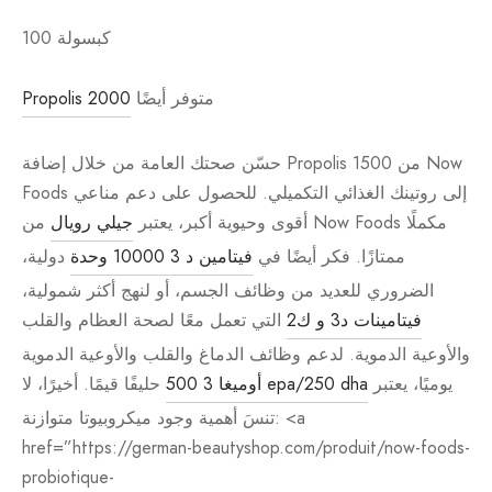
100 كبسولة
متوفر أيضًا
Propolis 2000
حسّن صحتك العامة من خلال إضافة Propolis 1500 من Now
Foods إلى روتينك الغذائي التكميلي. للحصول على دعم مناعي
أقوى وحيوية أكبر، يعتبر
جيلي رويال
من Now Foods مكملًا
ممتازًا. فكر أيضًا في
فيتامين د 3 10000 وحدة
دولية،
الضروري للعديد من وظائف الجسم، أو لنهج أكثر شمولية،
فيتامينات د3 و ك2
التي تعمل معًا لصحة العظام والقلب
والأوعية الدموية. لدعم وظائف الدماغ والقلب والأوعية الدموية
يوميًا، يعتبر
أوميغا 3 500 epa/250 dha
حليفًا قيمًا. أخيرًا، لا
تنسَ أهمية وجود ميكروبيوتا متوازنة: <a
href=”https://german-beautyshop.com/produit/now-foods-
probiotique-