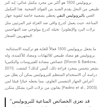
بروبوليس 1500 هو أكثر من مجرد مكمل غذائي؛ إنه كنز
طبيعي من النحل يقدم العديد من الفوائد الصحية. هذا المكمل
الغني
بالبروبوليس النقي
يحظى بشعبية خاصة لتقوية جهاز
المناعة، حيث يعمل كدرع واقي ضد الغزاة غير المرئيين مثل
نزلات البرد والإنفلونزا. تخيله كدرع بيولوجي ضد المهاجمين
المجهريين الصغار.
ما يجعل بروبوليس 1500 فعالاً للغاية هو تركيبته الاستثنائية.
بروبوليس هو مضاد طبيعي للالتهابات ومضاد للأكسدة، وله
خصائص مضادة للفيروسات والبكتيريا (Sforcin & Bankova،
2011). نشعر بتحسن بمجرد قراءة ذلك، أليس كذلك؟ كشفت
دراسة أن الاستخدام المنتظم للبروبوليس يمكن أن يقلل من
أعراض الجهاز التنفسي العلوي، مما يجعله خيارًا قيمًا لمن
يعانون من نزلات البرد بشكل متكرر (Paulino et al., 2003).
“قد تعزى الخصائص المناعية للبروبوليس