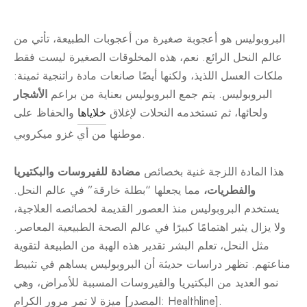
البروبوليس هو أعجوبة صغيرة من أعجوبات الطبيعة، تأتي من
عالم النحل الرائع. نعم، هذه المخلوقات الصغيرة ليست فقط
ملكات العسل اللذيذ، ولكنها أيضًا صانعات مادة راتنجية ثمينة:
البروبوليس. يتم جمع البروبوليس بعناية من براعم
الأشجار
ولحائها، ثم تستخدمه النحلات لإغلاق
خلاياها
والحفاظ على
موطنها من أي غزو ميكروبي.
هذا المادة اللزجة غنية بخصائص
مضادة للفيروسات والبكتيريا
والفطريات،
مما يجعلها “بطلة خارقة” في عالم النحل.
يستخدم البروبوليس منذ العصور القديمة لخصائصه العلاجية،
ولا يزال يثير اهتمامًا كبيرًا في عالم الصحة الطبيعية المعاصر.
مثل النحل، تعلم البشر تقدير هذه الهبة من الطبيعة لتقوية
مناعتهم. تظهر دراسات حديثة أن البروبوليس يساهم في تثبيط
نمو العديد من البكتيريا والفيروسات المسببة للأمراض، وهي
ميزة لا تمر مرور الكرام [المصدر: Healthline].