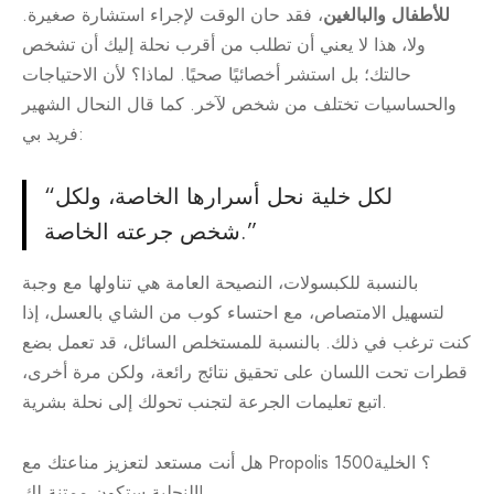
للأطفال
والبالغين
، فقد حان الوقت لإجراء استشارة صغيرة.
ولا، هذا لا يعني أن تطلب من أقرب نحلة إليك أن تشخص
حالتك؛ بل استشر أخصائيًا صحيًا. لماذا؟ لأن الاحتياجات
والحساسيات تختلف من شخص لآخر. كما قال النحال الشهير
فريد بي:
“لكل خلية نحل أسرارها الخاصة، ولكل
شخص جرعته الخاصة.”
بالنسبة للكبسولات، النصيحة العامة هي تناولها مع وجبة
لتسهيل الامتصاص، مع احتساء كوب من الشاي بالعسل، إذا
كنت ترغب في ذلك. بالنسبة للمستخلص السائل، قد تعمل بضع
قطرات تحت اللسان على تحقيق نتائج رائعة، ولكن مرة أخرى،
اتبع تعليمات الجرعة لتجنب تحولك إلى نحلة بشرية.
هل أنت مستعد لتعزيز مناعتك مع Propolis 1500؟ الخلية
النحلية ستكون ممتنة لك!