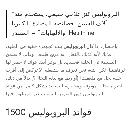
“البروبوليس كنز علاجي حقيقي، يستخدم منذ
آلاف السنين لخصائصه المضادة للبكتيريا
والالتهابات” – المصدر: Healthline
باختصار، إذا كان
البروبوليس
يبدو كجوهرة خفية في الخلية،
فذلك لأنه كذلك بالفعل. إنه مزيج طبيعي وقائي لا يضمن
السلامة في الخلية فحسب، بل يوفر أيضًا فوائد لا حصر لها
لرفاهيتنا. لكن انتبه، نحن نعرف ما ستفعله: لا تركض إلى أقرب
خلية نحل مع ملعقتك! (أو ربما مع بدلة النحال؟) بدلاً من ذلك،
اختر منتجات موثوقة ومختبرة، لتستفيد بشكل كامل من فوائد
البروبوليس دون التعرض للسعات غير المرغوب فيها.
فوائد البروبوليس 1500