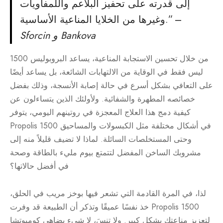
إلى قدرته على تحفيز البلاعم واللمفاويات
وغيرها من الخلايا المناعية الأساسية.” –
Sforcin و Bankova
من خلال تحسين الاستجابة المناعية، يساعد البروبوليس 1500
ليس فقط في الوقاية من الالتهابات الشائعة، بل يساعد أيضًا
على التعافي بشكل أسرع في حالة إصابة الأنسجة، وذلك بفضل
خصائصه المطهرة والشفائية. ولأولئك الذين يتساءلون عن
كيفية دمج هذا العلاج المعجزة في روتينهم اليومي، يتوفر
Propolis 1500 في أشكال مختلفة مثل الكبسولات والمساحيق
وحتى المستخلصات السائلة. لماذا لا تضيف قليلاً منه إلى
مشروبك الساخن المفضل لتتمتع بيوم مليء بالطاقة وصحة
في أفضل حالاتها؟
لذا، في المرة القادمة التي تشعر فيها بوخز مريب في الحلق،
خذ نفسًا عميقًا وتذكر أن الطبيعة قد وفرت Propolis 1500
لتعزيز مناعتك بشكل كبير. ولا تنسَ، لا شيء يضاهي كومبوتشا