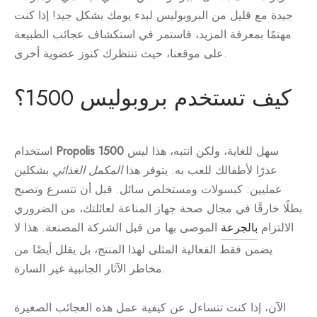
جيدة مع قليل من البروبوليس لبدء يومك بشكل جيد! إذا كنت
مهتمًا بمعرفة المزيد، فاستمر في استكشاف عجائب الطبيعة
على موقعنا، حيث تنتظرك كنوز عضوية أخرى.
كيف تستخدم بروبوليس 1500؟
سهل للغاية، ولكن انتبه، هذا ليس
Propolis 1500
استخدام
عذرًا لأطفالك للعب به. يتوفر هذا
المكمل الغذائي
بشكلين
عمليين: كبسولات ومستخلص سائل. قبل أن تتسرع وتصبح
بطلًا خارقًا في مجال صحة جهاز المناعة لعائلتك، من الضروري
الالتزام
بالجرعة
الموصى بها من قبل الشركة المصنعة. هذا لا
يضمن فقط الفعالية المثلى لهذا المنتج، بل يقلل أيضًا من
مخاطر الآثار الجانبية غير السارة.
الآن، إذا كنت تتساءل عن كيفية عمل هذه العجائب الصغيرة