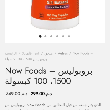
فيتامينات م
فيتامين E
المغني
الكال
أومي
Now Foods –
/
Autres
/
ملحق
/
Supplément
/
الرئيسية
بروبوليس 1500، 100 كبسولة
الكو
Now Foods – بروبوليس
أ
1500، 100 كبسولة
السعر
السعر
د.م.
299.00
د.م.
349.00
الحالي هو:
الأصلي هو:
بروبوليس من Now Foods الذي يتم جمعه من قبل النحالين من
د.م.299.00.
د.م.349.00.