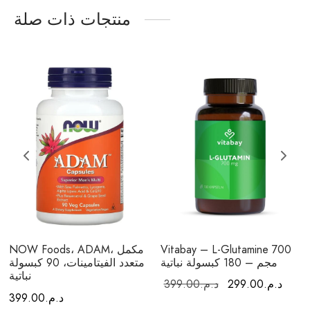
منتجات ذات صلة
Vitabay – L-Glutamine 700
NOW Foods، ADAM، مكمل
مجم – 180 كبسولة نباتية
متعدد الفيتامينات، 90 كبسولة
نباتية
لسعر
السعر
د.م.
299.00
د.م.
399.00
د.م.
399.00
ي هو:
الأصلي هو: