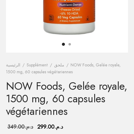
فيتامينات م
فيتامين E
المغني
الكال
أومي
NOW Foods, Gelée royale,
/
ملحق
/
Supplément
/
الرئيسية
1500 mg, 60 capsules végétariennes
الكو
NOW Foods, Gelée royale,
أ
1500 mg, 60 capsules
végétariennes
السعر
السعر
د.م.
299.00
د.م.
349.00
الحالي هو:
الأصلي هو: