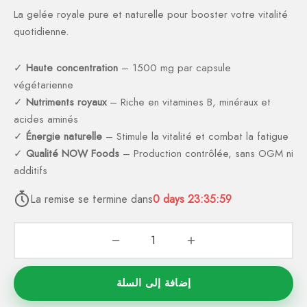
La gelée royale pure et naturelle pour booster votre vitalité
د.م.299.00.
د.م.349.00.
quotidienne.
✓
Haute concentration
– 1500 mg par capsule
végétarienne
✓
Nutriments royaux
– Riche en vitamines B, minéraux et
acides aminés
✓
Énergie naturelle
– Stimule la vitalité et combat la fatigue
✓
Qualité NOW Foods
– Production contrôlée, sans OGM ni
additifs
La remise se termine dans
0
days
23:35:58
إضافة إلى السلة