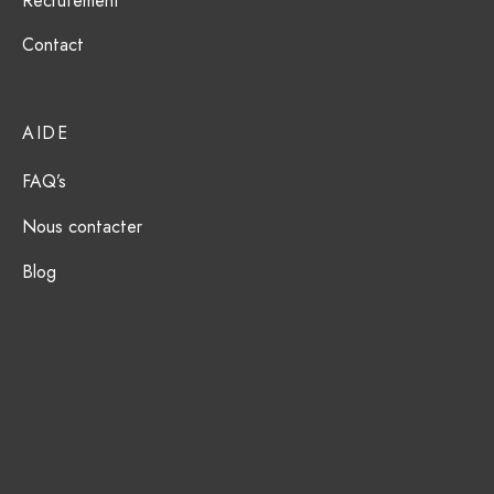
Recrutement
ction Solaire
ssoires
Contact
AIDE
FAQ’s
Nous contacter
Blog