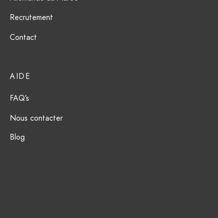
ction Solaire
ssoires
Recrutement
Contact
AIDE
FAQ’s
Nous contacter
Blog