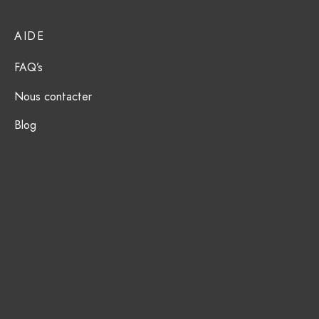
ction Solaire
ssoires
AIDE
FAQ’s
Nous contacter
Blog