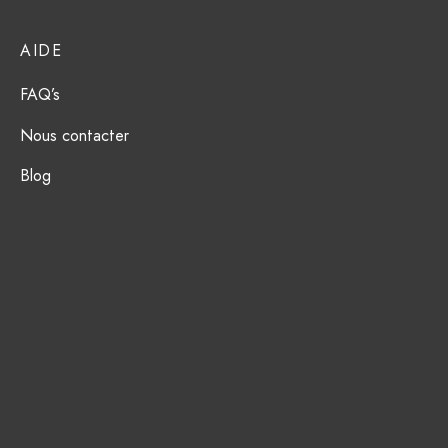
ction Solaire
ssoires
AIDE
FAQ’s
Nous contacter
Blog