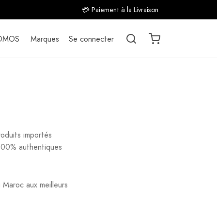
💳 Paiement à la Livraison
OMOS
Marques
Se connecter
duits importés
 100% authentiques
 Maroc aux meilleurs