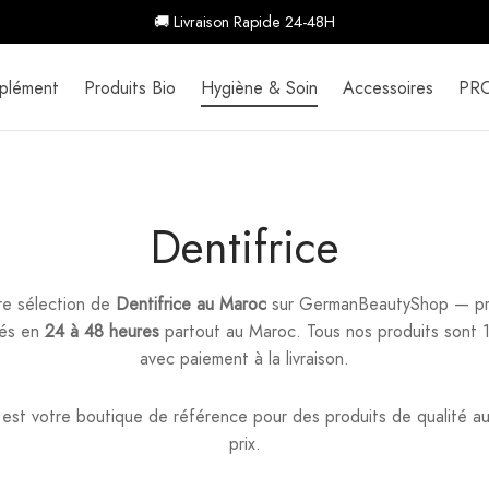
🚚 Livraison Rapide 24-48H
plément
Produits Bio
Hygiène & Soin
Accessoires
PR
Dentifrice
e sélection de
Dentifrice au Maroc
sur GermanBeautyShop — pro
rés en
24 à 48 heures
partout au Maroc. Tous nos produits sont
avec paiement à la livraison.
t votre boutique de référence pour des produits de qualité au
prix.