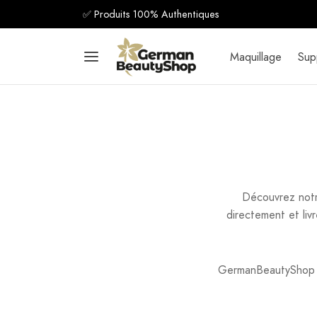
✅ Produits 100% Authentiques
Maquillage
Sup
Découvrez notr
directement et liv
GermanBeautyShop es