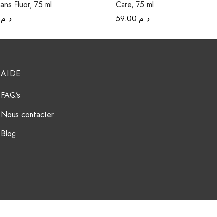
ans Fluor, 75 ml
Care, 75 ml
د.م.
59.00
د.م.
AIDE
FAQ’s
Nous contacter
Blog