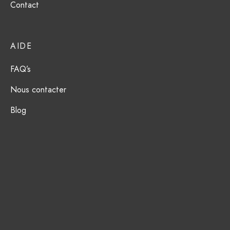
Contact
ction Solaire
ssoires
AIDE
FAQ’s
Nous contacter
Blog