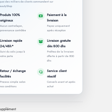
rquoi des milliers de clients commandent sur
autyShop
Produits 100%
Paiement à la
originaux
livraison
Aucun contrefaçon,
Payez uniquement
provenance contrôlée
après réception
Livraison rapide
Livraison gratuite
24/48h*
dès 800 dhs
Suivi du colis jusqu'à
Profitez de la livraison
votre porte
offerte à partir de 800
dhs
Retour / échange
Service client
facilités
réactif
Process simple selon
Conseils avant et après
nos conditions
achat
upplément