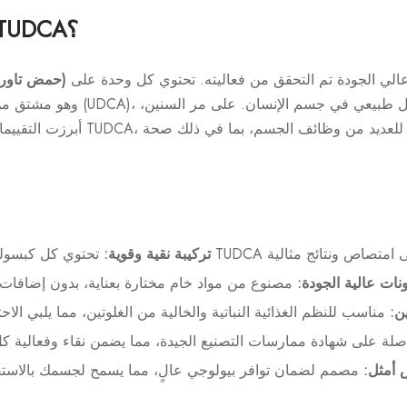
لماذا تختار مكمل TUDCA؟
هو مكمل غذائي عالي الجودة تم التحقق من فعاليته. تحتوي كل وحدة على TUDCA،
TUDCA (حمض تاورورسوديوكسيكوليك)
وهو مشتق من حمض أورسوديوكسيكوليك
أبرزت التقييمات العلمية الفوائد المتع
تركيبة نقية وقوية:
نات عالية الجودة:
ن:
 أمثل: