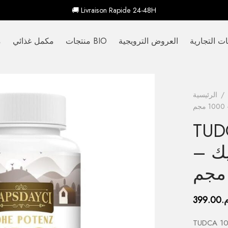
🚚 Livraison Rapide 24-48H
ات التجارية
العروض الترويجية
منتجات BIO
مكمل غذائي
م
/
الرئيسية
 حمض
ك –
.
399.00