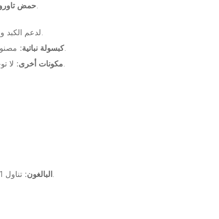
مصنوع من مكونات مختارة بعناية لضمان نقاء وفعالية كل كبسولة.
TUDCA – حمض 
يوفر جرعة دقيقة من TUDCA لدعم الكبد والخلايا بشكل مثالي.
مصنوعة من هيدروكسي بروبيل ميثيل سيللوز (سليلوز نباتي)، مما يضمن تركيبة خالية من الجيلاتين.
كبسولة نباتية:
لا توجد أي إضافات ضارة أو ملونات أو مواد حافظة مضافة، مما يضمن مكمل غذائي نقي وطبيعي.
مكونات أخرى:
تناول 1 إلى 2 كبسولة يوميًا، ويفضل مع وجبة، أو حسب توجيهات أخصائي الرعاية الصحية الخاص بك.
البالغون: