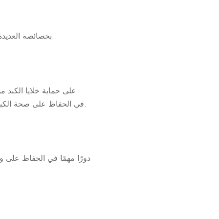
يُعرف TUDCA بخصائصه العديدة المفيدة للصحة. فيما يلي نظرة عامة على الفوائد الرئيسية لهذا المكمل الاستثنائي:
الأضرار التأكسدية ويعزز تجديد خلايا الكبد. من خلال تعزيز وظيفة الكبد، يساهم TUDCA في الحفاظ على صحة الكبد وكفاءته.