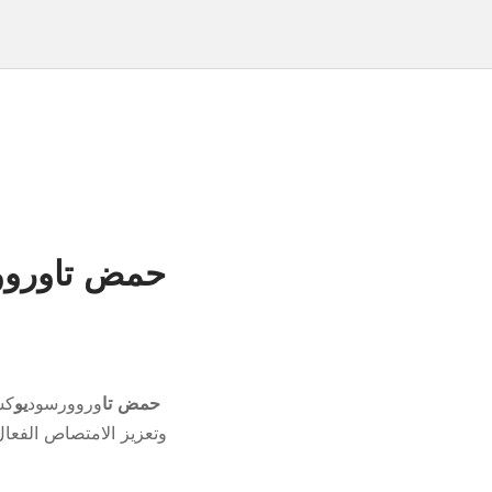
TUDCA – حمض تا
وروورسود
يو
كس
وتعزيز الامتصاص الفعال