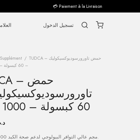
💳 Paiement à la Livraison
تسجيل الدخول
العلام
TUDCA – حمض تاورورسوديوكسيكوليك
/
Supplément
– 60 كبسولة – 1000 مجم
TUDCA –
تاورورسوديوكسيكولي
60 كبسولة – 1000 مجم
د.م
TUDCA 1000 مجم عالي التوافر البيولوجي لدعم صحة الكبد.