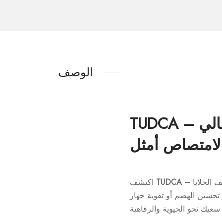
الوصف
TUDCA – حمض تاوروورسوديوكسيكوليك | مكمل غذائي عالي
لامتصاص أمثل
الخلايا
اكتشف
تحسين الهضم أو تقوية جهاز