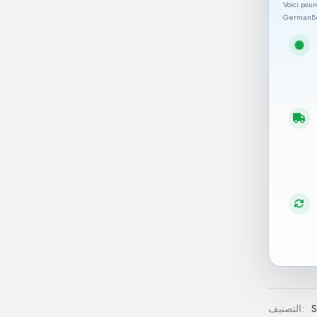
Voici pou
GermanBe
S
التصنيف: