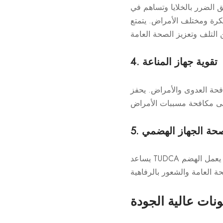
 الضرر بالخلايا وتساهم في
تع TUDCA بخصائص مضادة للأكسدة تساعد على تقليل الإجهاد التأكسدي، وبالتالي
4. تقوية جهاز المناعة
TUD إنتاج الخلايا المناعية، مما يعزز الدفاعات
 صحة الجهاز الهضمي
يساعد TUDCA على الهضم عن طريق تعزيز إفراز العصارة الصفراوية، الضرورية لتفتيت الدهون في الأمعاء. يعمل الهضم
نات عالية الجودة