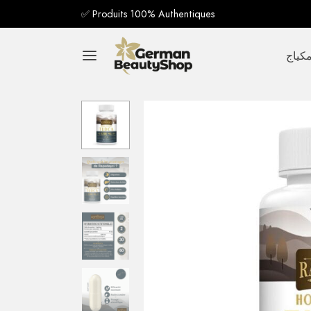
✅ Produits 100% Authentiques
كياج