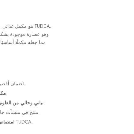
تحتوي كل كبسولة على جرعة دقيقة من TUDCA لضمان أقصى امتصاص ونتائج مثالية.
مصنوع من مواد خام مختارة بعناية، بدون إضافات أو مواد حافظة صناعية.
مكو
مناسب للنظم الغذائية النباتية والخالية من الغلوتين، مما يلبي الاحتياجات المتنوعة لعملائنا.
نباتي وخالي من الغلوتي
منتج في منشآت حاصلة على شهادة ممارسات التصنيع الجيدة، مما يضمن نقاء وفعالية كل كبسولة.
مصمم لضمان توافر بيولوجي عالٍ، مما يسمح لجسمك بالاستفادة الكاملة من تأثيرات TUDCA.
امتصاص