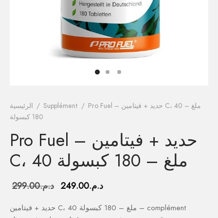
فيتامينات م
فيتامين E
المغني
الكال
أومي
Pro Fuel – حديد + فيتامين C، 40 ملغ –
/
Supplément
/
الرئيسية
180 كبسولة
الكو
Pro Fuel – حديد + فيتامين
أ
C، 40 ملغ – 180 كبسولة
السعر
السعر
د.م.
249.00
د.م.
299.00
الحالي هو:
الأصلي هو:
حديد + فيتامين C، 40 ملغ – 180 كبسولة – complément
د.م.249.00.
د.م.299.00.