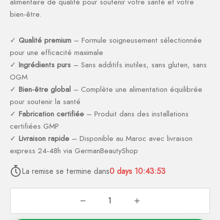
alimentaire de qualité pour soutenir votre santé et votre
bien-être.
✓
Qualité premium
– Formule soigneusement sélectionnée
pour une efficacité maximale
✓
Ingrédients purs
– Sans additifs inutiles, sans gluten, sans
OGM
✓
Bien-être global
– Complète une alimentation équilibrée
pour soutenir la santé
✓
Fabrication certifiée
– Produit dans des installations
certifiées GMP
✓
Livraison rapide
– Disponible au Maroc avec livraison
express 24-48h via GermanBeautyShop
La remise se termine dans
0
days
10:43:52