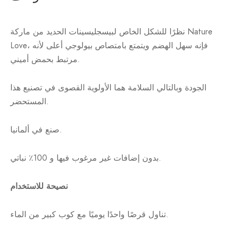
نظرًا للشكل الخاص لبيسجليسينات الحديد من ماركة Nature
Love، فإنه سهل الهضم ويتمتع بامتصاص بيولوجي أعلى لأنه
مرتبط بحمض أميني.
الجودة وبالتالي السلامة هما الأولوية القصوى في تصنيع هذا
المستحضر.
صنع في ألمانيا.
بدون إضافات غير مرغوب فيها و 100٪ نباتي.
نصيحة للاستخدام
تناول قرصًا واحدًا يوميًا مع كوب كبير من الماء.