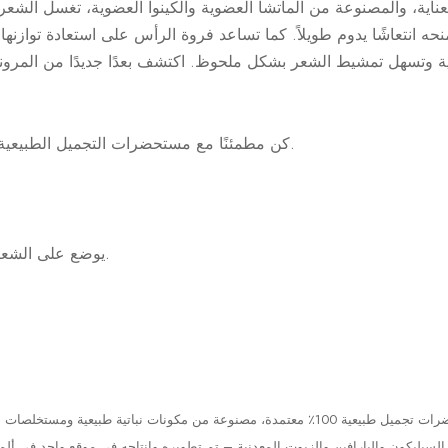
ة بعناية، والمصنوعة من الماتشا العضوية والكينوا العضوية، تغسل الش
حه انتعاشًا يدوم طويلاً. كما تساعد فروة الرأس على استعادة توازنها ا
ية وتسهل تمشيط الشعر بشكل ملحوظ. اكتشف بعدًا جديدًا من المرونة 
كن مطمئنًا مع مستحضرات التجميل الطبيعية المعتمدة – دون أي تنازلات.
يوضع على الشعر المبلل ويدلك. يشطف جيدًا.