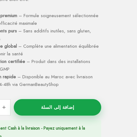
 premium
– Formule soigneusement sélectionnée
fficacité maximale
ents purs
– Sans additifs inutiles, sans gluten,
M
re global
– Complète une alimentation équilibrée
nir la santé
ion certifiée
– Produit dans des installations
s GMP
on rapide
– Disponible au Maroc avec livraison
4-48h via GermanBeautyShop
إضافة إلى السلة
ent Cash à la livraison - Payez uniquement à la
n