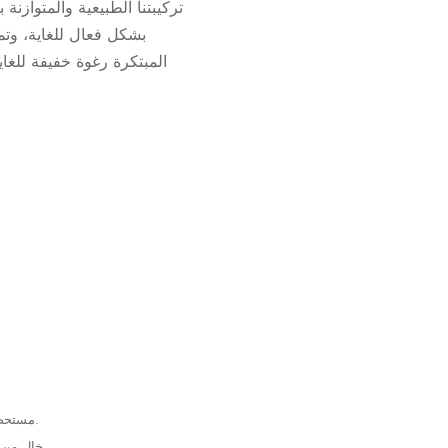
تركيبتنا الطبيعية والمتوازن
بشكل فعال للغاية، وتمن
المبتكرة رغوة خفيفة للغا
مستحضرات تجميل طبيعية 100٪ معتمدة، مصنوعة من مكونات نباتية طبيعية ومستخلصات نباتية عضوية أو زيوت نباتية عضوية.
نباتي، عضوي، Natrue – 100٪ خالٍ من السيليكون والبارافين والزيوت المعدنية – تم تطويره وإنتاجه في موقع واحد في ألمانيا.