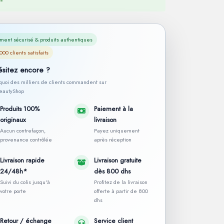
ment sécurisé & produits authentiques
000 clients satisfaits
ésitez encore ?
rquoi des milliers de clients commandent sur
autyShop
Produits 100%
Paiement à la
originaux
livraison
Aucun contrefaçon,
Payez uniquement
provenance contrôlée
après réception
Livraison rapide
Livraison gratuite
24/48h*
dès 800 dhs
Suivi du colis jusqu'à
Profitez de la livraison
votre porte
offerte à partir de 800
dhs
Retour / échange
Service client