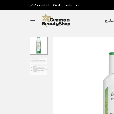
✅ Produits 100% Authentiques
كياج