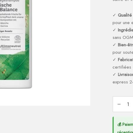
✓
Qualité
pour une e
✓
Ingrédi
sans OG
✓
Bien-êt
pour soute
✓
Fabricat
certifiée
✓
Livrais
express 2
💰 Paiem
réceptio