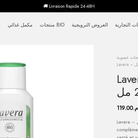
🚚 Livraison Rapide 24-48H
ات التجارية
العروض الترويجية
منتجات BIO
مكمل غذائي
م
جات عضوية
امبو منعش
م.
119.00
Lavera – شامبو منعش وموازن عضوي، 250 مل –
complément
santé et v