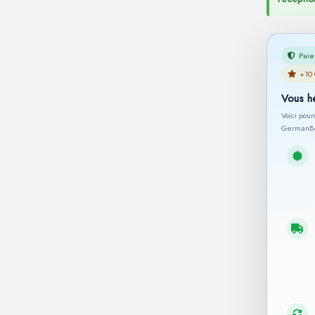
Paie
+10 
Vous h
Voici pou
GermanBe