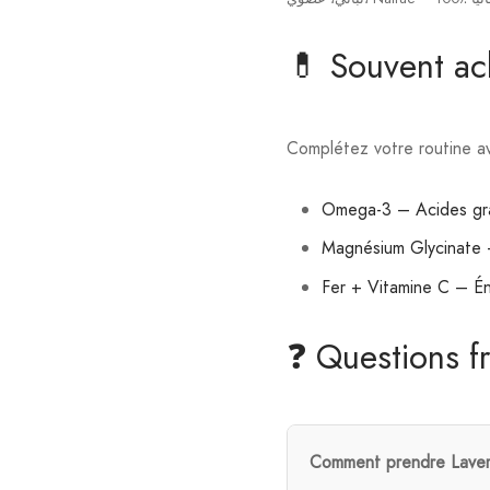
💊 Souvent a
Complétez votre routine av
Omega-3 – Acides gras
Magnésium Glycinate 
Fer + Vitamine C – Éne
❓ Questions f