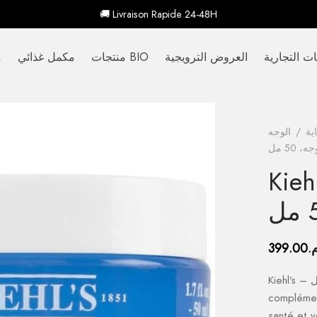
🚚 Livraison Rapide 24-48H
ات التجارية
العروض الترويجية
منتجات BIO
مكمل غذائي
م
ية
/
الوجه
50 مل
م جل خالٍ من
.
399.00
Kiehl’s – كريم جل خالٍ من الزيوت للوجه، 50 مل –
complément
santé et v