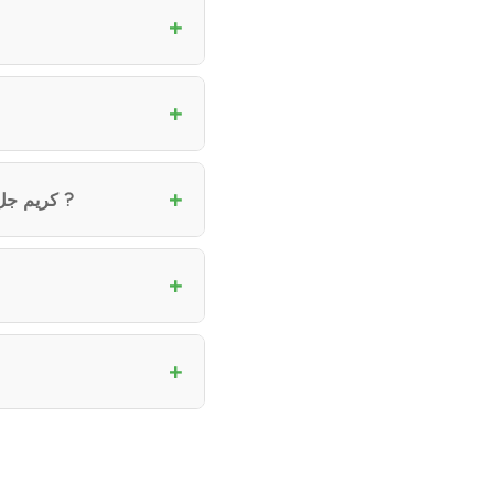
Combien de temps faut-il pour voir les effets de Kiehl’s – كريم جل خالٍ من الزيوت للوجه، 50 مل ?