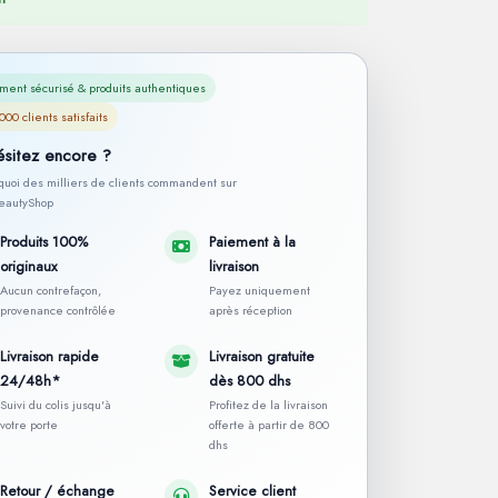
ment sécurisé & produits authentiques
000 clients satisfaits
ésitez encore ?
rquoi des milliers de clients commandent sur
autyShop
Produits 100%
Paiement à la
originaux
livraison
Aucun contrefaçon,
Payez uniquement
provenance contrôlée
après réception
Livraison rapide
Livraison gratuite
24/48h*
dès 800 dhs
Suivi du colis jusqu'à
Profitez de la livraison
votre porte
offerte à partir de 800
dhs
Retour / échange
Service client