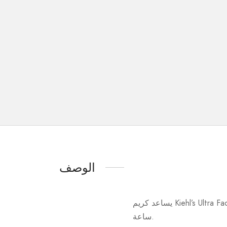
الوصف
يساعد كريم Kiehl’s Ultra Facial Oil-Free Gel Cream على تقليل إفراز الدهون الزائدة والتحكم في لمعان البشرة لمدة 24
ساعة.