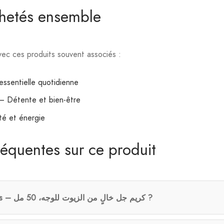
chetés ensemble
ec ces produits souvent associés :
ssentielle quotidienne
– Détente et bien-être
té et énergie
réquentes sur ce produit
Comment prendre Kiehl’s – كريم جل خالٍ من الزيوت للوجه، 50 مل ?