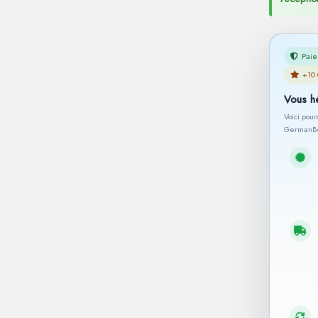
Paie
+10 
Vous h
Voici pou
GermanBe