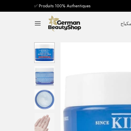
✅ Produits 100% Authentiques
كياج