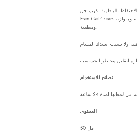
ريم جل Kiehl’s Ultra Facial Oil-
Free Gel Cream يمتص بسرعة في البشرة ويمنحها إحساسًا فوريًا بالانتعاش عند الاستخدام. تصبح البشرة رطبة ومتوازنة
ومطفية.
نصائح للاستخدام
المحتوى
50 مل