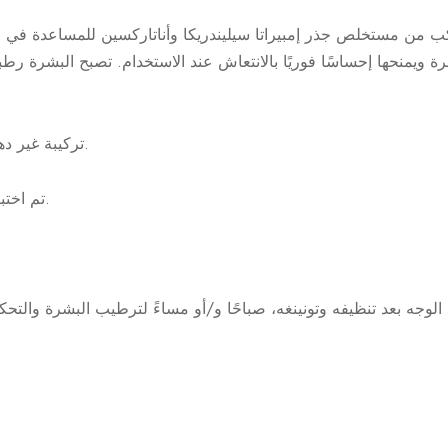
من مستخلص جذر إمبيراتا سيليندريكا وأناتاركسين للمساعدة في الاحتفاظ بالرطوبة. ك
تركيبة غير دهنية ولا تسبب انسداد المسام.
تم اختباره لتقليل مخاطر الحساسية.