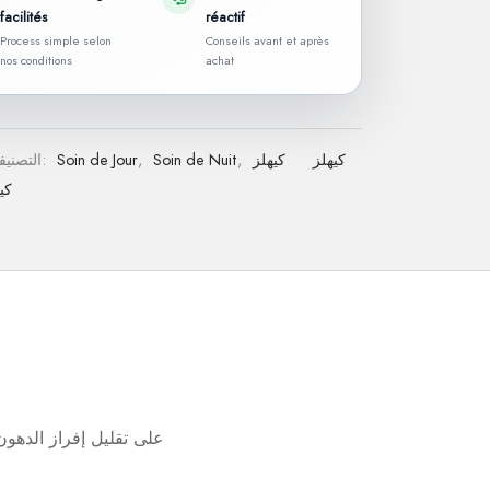
facilités
réactif
Process simple selon
Conseils avant et après
nos conditions
achat
كيهلز
كيهلز
,
Soin de Nuit
,
Soin de Jour
التصنيفات:
كي