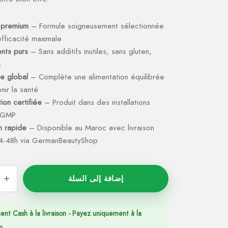
 premium
– Formule soigneusement sélectionnée
fficacité maximale
ents purs
– Sans additifs inutiles, sans gluten,
M
re global
– Complète une alimentation équilibrée
nir la santé
ion certifiée
– Produit dans des installations
s GMP
on rapide
– Disponible au Maroc avec livraison
4-48h via GermanBeautyShop
إضافة إلى السلة
ent Cash à la livraison - Payez uniquement à la
n