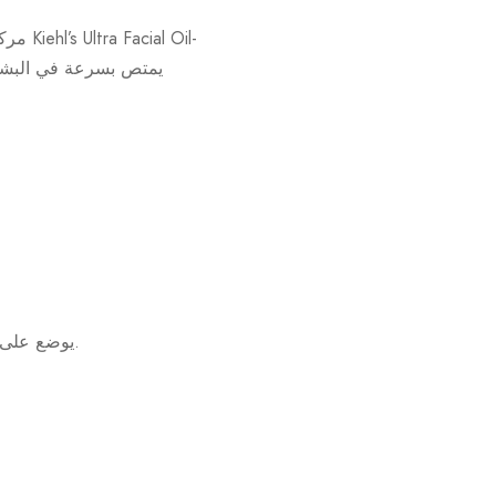
مركب 
يوضع على الوجه بعد تنظيفه وتونينغه، صباحًا و/أو مساءً لترطيب البشرة والتحكم في لمعانها لمدة 24 ساعة.