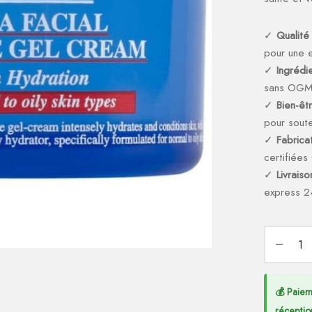
✓
Qualité
pour une e
✓
Ingrédi
sans OG
✓
Bien-êt
pour soute
✓
Fabricat
certifiée
✓
Livrais
express 2
💰 Paiem
réceptio