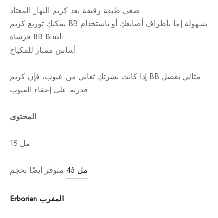
ضعي طبقة رقيقة بعد كريم النهار المعتاد.
يمكنكِ توزيع كريم BB بسهولة إما بأطراف أصابعكِ أو باستخدام
فرشاة BB Brush.
أساس ممتاز للمكياج.
إذا كانت بشرتكِ تعاني من عيوب، فإن كريم BB مثالي بفضل
قدرته على إخفاء العيوب.
المحتوى
15 مل
45 مل
متوفر أيضًا بحجم
Erborian المغرب