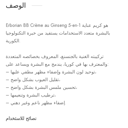
الوصف
Erborian BB Crème au Ginseng 5-en-1 هو كريم عناية
بالبشرة متعدد الاستخدامات يستفيد من خبرة التكنولوجيا
الكورية.
تركيبته الغنية بالجنسنغ، المعروف بخصائصه المتعددة
والمعترف بها في كوريا، يندمج مع البشرة ويساعد على:
– توحيد لون البشرة وإضفاء مظهر مطفي عليها،
– تقليل العيوب بشكل واضح،
– تحسين ملمس البشرة بشكل واضح،
– ترطيب البشرة وتنعيمها،
– إضفاء مظهر ناعم وغير دهني.
نصائح للاستخدام