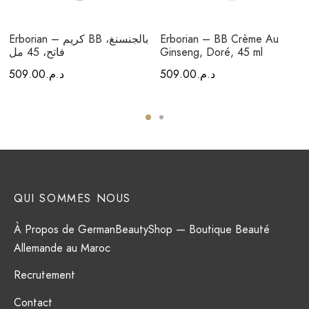
Erborian – BB Crème Au
Erborian – كريم BB بالجنسنغ،
Ginseng, Doré, 45 ml
فاتح، 45 مل
د.م.
509.00
د.م.
509.00
QUI SOMMES NOUS
À Propos de GermanBeautyShop — Boutique Beauté
Allemande au Maroc
Recrutement
Contact