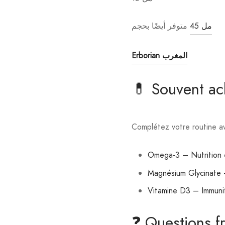
45 مل
متوفر أيضًا بحجم
Erborian المغرب
💊 Souvent a
Complétez votre routine av
Omega-3 – Nutrition e
Magnésium Glycinate 
Vitamine D3 – Immuni
❓ Questions f