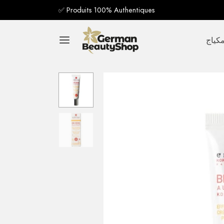
✅ Produits 100% Authentiques
كياج