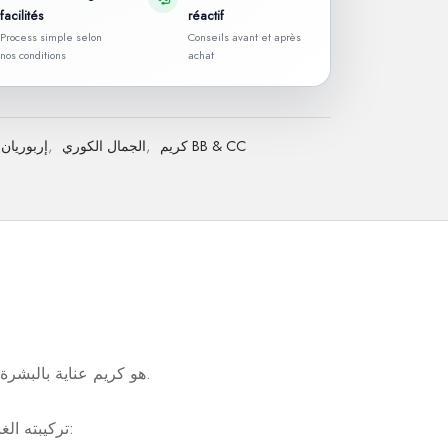
facilités
réactif
Process simple selon
Conseils avant et après
nos conditions
achat
كريم BB & CC
,
الجمال الكوري
,
إربوريان
Erborian BB Crème au Ginseng 5-en-1 هو كريم عناية بالبشرة متعدد الاستخدامات يستفيد من خبرة التكنولوجيا الكورية.
تركيبته الغنية بالجنسنغ، المعروف بخصائصه المتعددة والمعترف بها في كوريا، يندمج مع البشرة ويساعد على: