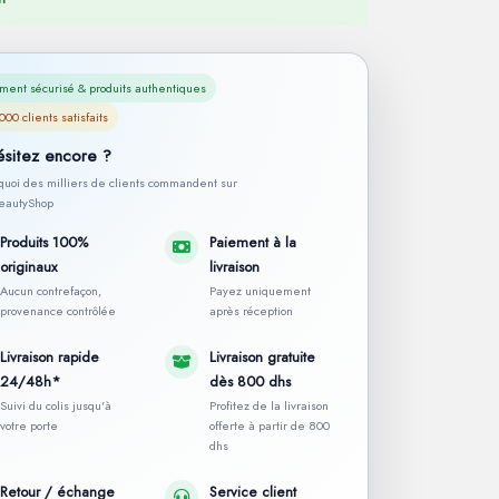
ment sécurisé & produits authentiques
000 clients satisfaits
ésitez encore ?
rquoi des milliers de clients commandent sur
autyShop
Produits 100%
Paiement à la
originaux
livraison
Aucun contrefaçon,
Payez uniquement
provenance contrôlée
après réception
Livraison rapide
Livraison gratuite
24/48h*
dès 800 dhs
Suivi du colis jusqu'à
Profitez de la livraison
votre porte
offerte à partir de 800
dhs
Retour / échange
Service client