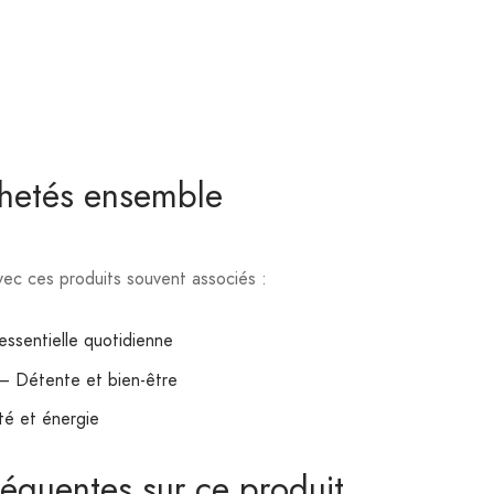
chetés ensemble
ec ces produits souvent associés :
ssentielle quotidienne
– Détente et bien-être
té et énergie
réquentes sur ce produit