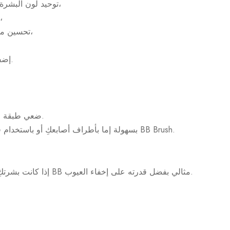
– توحيد لون البشرة وإضفاء مظهر ماتي عليها،
– تقليل العيوب بشكل واضح،
– تحسين ملمس البشرة بشكل واضح،
– إضفاء مظهر ناعم وغير دهني.
ضعي طبقة رقيقة بعد كريم النهار المعتاد.
يمكنكِ توزيع كريم BB بسهولة إما بأطراف أصابعكِ أو باستخدام فرشاة BB Brush.
إذا كانت بشرتكِ تعاني من عيوب، فإن كريم BB مثالي بفضل قدرته على إخفاء العيوب.