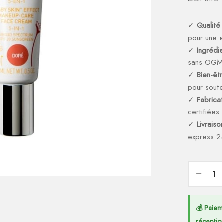
✓
Qualité
pour une e
✓
Ingrédi
sans OG
✓
Bien-êt
pour soute
✓
Fabricat
certifiée
✓
Livrais
express 2
💰 Paiem
réceptio