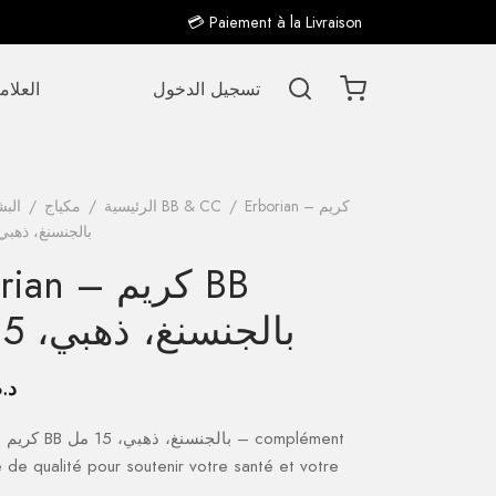
💳 Paiement à la Livraison
تسجيل الدخول
العلام
Erborian – كريم
/
كريم BB & CC
الرئيسية
/
مكياج
/
الب
BB بالجنسنغ، ذهبي، 15
Erborian – 
بالجنسنغ، ذهبي، 15 مل
د.م
orian
e de qualité pour soutenir votre santé et votre