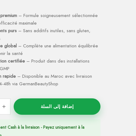
 premium
– Formule soigneusement sélectionnée
fficacité maximale
ents purs
– Sans additifs inutiles, sans gluten,
M
re global
– Complète une alimentation équilibrée
nir la santé
ion certifiée
– Produit dans des installations
s GMP
on rapide
– Disponible au Maroc avec livraison
4-48h via GermanBeautyShop
إضافة إلى السلة
ent Cash à la livraison - Payez uniquement à la
n