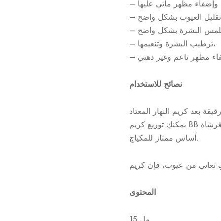
– ترطيب البشرة وتنعيمها،
نصائح للاستخدام
أساس ممتاز للمكياج.
المحتوى
15 مل