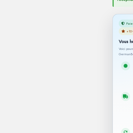
Paie
+10 
Vous h
Voici pou
GermanBe