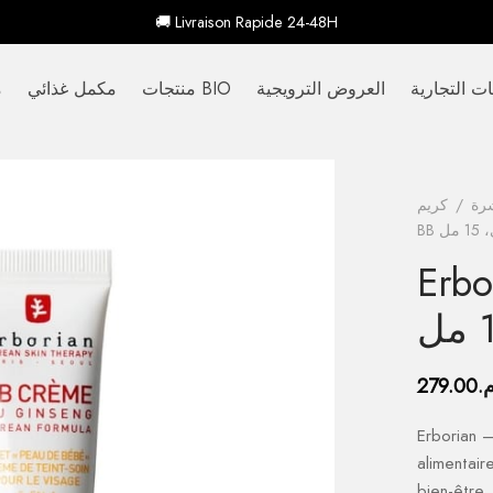
🚚 Livraison Rapide 24-48H
ات التجارية
العروض الترويجية
منتجات BIO
مكمل غذائي
م
شرة
/
 مل
كريم BB
.
279.00
Erb – كريم BB بالجنسنغ، ذهبي، 15 مل – complément
alimentair
bien-être.