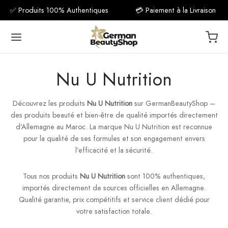
✅ Produits 100% Authentiques
💳 Paiement à la Livraison
Nu U Nutrition
Découvrez les produits
Nu U Nutrition
sur GermanBeautyShop –
Back
des produits beauté et bien-être de qualité importés directement
d’Allemagne au Maroc. La marque Nu U Nutrition est reconnue
مكمل غذ
pour la qualité de ses formules et son engagement envers
l’efficacité et la sécurité.
فيتامين C
Tous nos produits
Nu U Nutrition
sont 100% authentiques,
فيتام
importés directement de sources officielles en Allemagne.
Qualité garantie, prix compétitifs et service client dédié pour
فيتا
votre satisfaction totale.