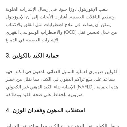
يلعب الإينوزيتول دورًا حيويًا في إرسال الإشارات الخلوية
وتنظيم الناقلات العصبية. أشارت الأبحاث إلى أن الإينوزيتول
يمكن أن يساعد في علاج اضطرابات مثل القلق والاكتئاب
والاضطراب الوسواسي القهري (OCD) من خلال تحسين نقل
الإشارات العصبية في الدماغ.
3. حماية الكبد بالكولين
الكولين ضروري لعملية التمثيل الغذائي للدهون في الكبد. فهو
يساعد على منع تراكم الدهون في الكبد، مما يقلل من خطر
الإصابة بداء الكبد الدهني غير الكحولي (NAFLD). هذه الحماية
ضرورية للحفاظ على صحة الكبد ووظائفه.
4. استقلاب الدهون وفقدان الوزن
يسهل الكولين نقل الدهون خارج الكبد، مما يساعد في الحفاظ