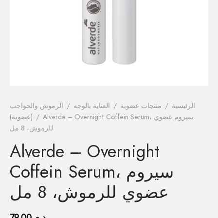
فيتامينات م
فيتامين E
المغني
الكال
أومي
الرئيسية
/
منتجات عضوية
/
العناية بالوجه
/
الرموش والحواجب
Alverde – Overnight Coffein Serum، سيروم عضوي
/
(عضوية)
الكو
للرموش، 8 مل
Alverde – Overnight
أ
Coffein Serum، سيروم
عضوي للرموش، 8 مل
د.م.
79.00