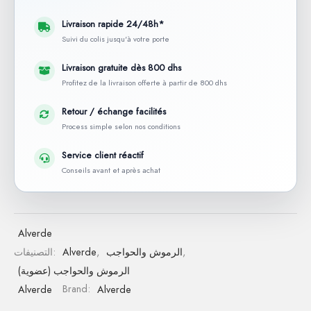
Livraison rapide 24/48h*
Suivi du colis jusqu'à votre porte
Livraison gratuite dès 800 dhs
Profitez de la livraison offerte à partir de 800 dhs
Retour / échange facilités
Process simple selon nos conditions
Service client réactif
Conseils avant et après achat
Alverde
,
الرموش والحواجب
,
Alverde
التصنيفات:
الرموش والحواجب (عضوية)
Alverde
Brand:
Alverde