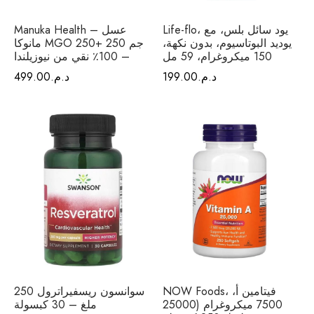
Life-flo، يود سائل بلس، مع
Manuka Health – عسل
يوديد البوتاسيوم، بدون نكهة،
مانوكا MGO 250+ 250 جم
150 ميكروغرام، 59 مل
– 100٪ نقي من نيوزيلندا
د.م.
199.00
د.م.
499.00
NOW Foods، فيتامين أ،
سوانسون ريسفيراترول 250
7500 ميكروغرام (25000
ملغ – 30 كبسولة