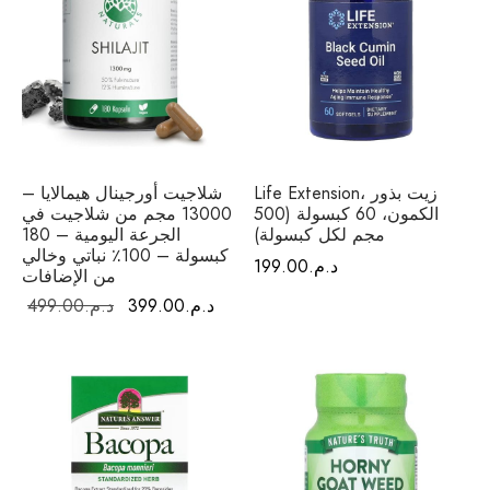
Life Extension، زيت بذور
شلاجيت أورجينال هيمالايا –
الكمون، 60 كبسولة (500
13000 مجم من شلاجيت في
مجم لكل كبسولة)
الجرعة اليومية – 180
كبسولة – 100٪ نباتي وخالي
د.م.
199.00
من الإضافات
السعر
السعر
د.م.
399.00
د.م.
499.00
الحالي هو:
الأصلي هو:
د.م.399.00.
د.م.499.00.