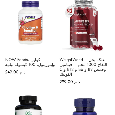
WeightWorld – علكة بخل
NOW Foods، كولين
التفاح 1000 مجم – فيتامين
وإينوزيتول، 100 كبسولة نباتية
C و B12 و B6 و B9 وحمض
د.م.
249.00
الفوليك
د.م.
299.00