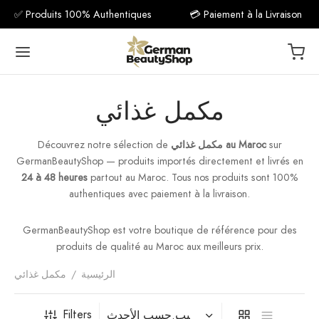
✅ Produits 100% Authentiques
💳 Paiement à la Livraison
مكمل غذائي
sur
مكمل غذائي au Maroc
Découvrez notre sélection de
Back
GermanBeautyShop — produits importés directement et livrés en
24 à 48 heures
partout au Maroc. Tous nos produits sont 100%
مكمل غذ
authentiques avec paiement à la livraison.
فيتامين C
GermanBeautyShop est votre boutique de référence pour des
produits de qualité au Maroc aux meilleurs prix.
فيتام
الرئيسية
/
مكمل غذائي
فيتا
Filters