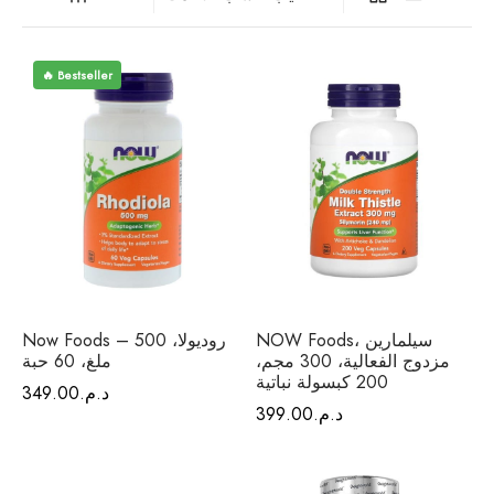
فيتامينات م
فيتامين E
🔥 Bestseller
المغني
الكال
أومي
الكو
NOW Foods، سيلمارين
Now Foods – روديولا، 500
أ
مزدوج الفعالية، 300 مجم،
ملغ، 60 حبة
200 كبسولة نباتية
د.م.
349.00
د.م.
399.00