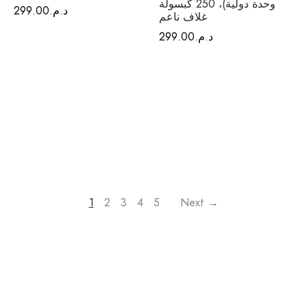
وحدة دولية)، 250 كبسولة
د.م.
299.00
غلاف ناعم
د.م.
299.00
1
2
3
4
5
Next →