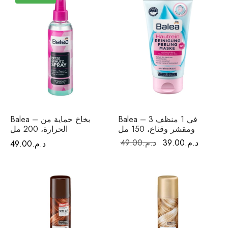
فيتامينات م
فيتامين E
المغني
الكال
أومي
Balea – 3 في 1 منظف
Balea – بخاخ حماية من
ومقشر وقناع، 150 مل
الحرارة، 200 مل
الكو
السعر
السعر
د.م.
39.00
د.م.
49.00
د.م.
49.00
حالي هو:
الأصلي هو:
أ
د.م.49.00.