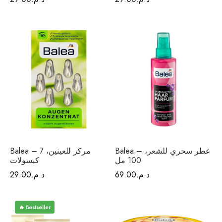
Balea – عطر سحري للشعر،
Balea – مركز للعينين، 7
100 مل
كبسولات
د.م.
69.00
د.م.
29.00
🔥 Bestseller