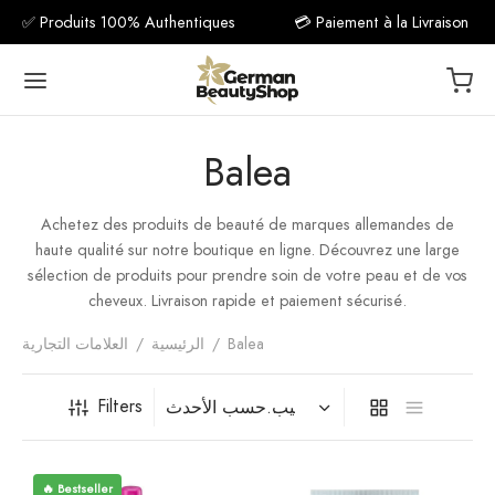
✅ Produits 100% Authentiques
💳 Paiement à la Livraison
Balea
Achetez des produits de beauté de marques allemandes de
Back
haute qualité sur notre boutique en ligne. Découvrez une large
sélection de produits pour prendre soin de votre peau et de vos
مكمل غذ
cheveux. Livraison rapide et paiement sécurisé.
Balea
/
الرئيسية
/
العلامات التجارية
فيتامين C
فيتام
Filters
فيتا
🔥 Bestseller