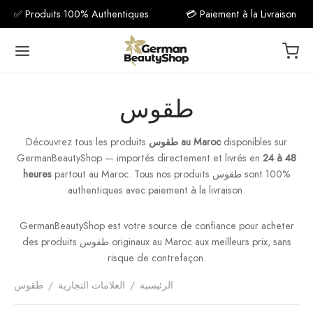
✅ Produits 100% Authentiques
💳 Paiement à la Livraison
طقوس
disponibles sur
طقوس au Maroc
Découvrez tous les produits
Back
GermanBeautyShop — importés directement et livrés en
24 à 48
partout au Maroc. Tous nos produits طقوس sont 100%
heures
مكمل غذ
authentiques avec paiement à la livraison.
فيتامين C
GermanBeautyShop est votre source de confiance pour acheter
des produits طقوس originaux au Maroc aux meilleurs prix, sans
فيتام
risque de contrefaçon.
الرئيسية
/
العلامات التجارية
/
طقوس
فيتا