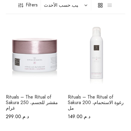
فيتامينات م
Filters
فيتامين E
المغني
الكال
أومي
الكو
أ
Rituals – The Ritual of
Rituals – The Ritual of
Sakura رغوة الاستحمام، 200
Sakura مقشر للجسم، 250
مل
غرام
د.م.
149.00
د.م.
299.00