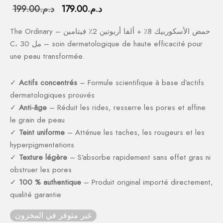
السعر
السعر
د.م.
179.00
د.م.
199.00
الحالي هو:
الأصلي هو:
The Ordinary – حمض الأسكوربيك 8٪ + ألفا أربوتين 2٪ فيتامين
د.م.179.00.
د.م.199.00.
C، 30 مل – soin dermatologique de haute efficacité pour
une peau transformée.
✓
Actifs concentrés
– Formule scientifique à base d’actifs
dermatologiques prouvés
✓
Anti-âge
– Réduit les rides, resserre les pores et affine
le grain de peau
✓
Teint uniforme
– Atténue les taches, les rougeurs et les
hyperpigmentations
✓
Texture légère
– S’absorbe rapidement sans effet gras ni
obstruer les pores
✓
100 % authentique
– Produit original importé directement,
qualité garantie
غير متوفر في المخزون