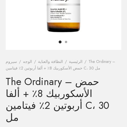
فيتامينات م
فيتامين E
المغني
الكال
أومي
The Ordinary –
/
الرئيسية
/
النظافة والعناية
/
الوجه
/
سيروم
حمض الأسكوربيك 8٪ + ألفا أربوتين 2٪ فيتامين C، 30 مل
الكو
The Ordinary – حمض
أ
الأسكوربيك 8٪ + ألفا
أربوتين 2٪ فيتامين C، 30
مل