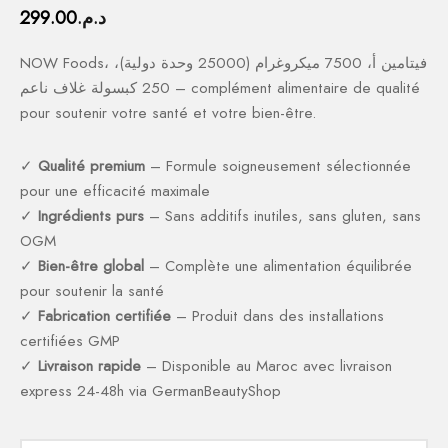
د.م.
299.00
NOW Foods، فيتامين أ، 7500 ميكروغرام (25000 وحدة دولية)،
250 كبسولة غلاف ناعم – complément alimentaire de qualité
pour soutenir votre santé et votre bien-être.
✓
Qualité premium
– Formule soigneusement sélectionnée
pour une efficacité maximale
✓
Ingrédients purs
– Sans additifs inutiles, sans gluten, sans
OGM
✓
Bien-être global
– Complète une alimentation équilibrée
pour soutenir la santé
✓
Fabrication certifiée
– Produit dans des installations
certifiées GMP
✓
Livraison rapide
– Disponible au Maroc avec livraison
express 24-48h via GermanBeautyShop