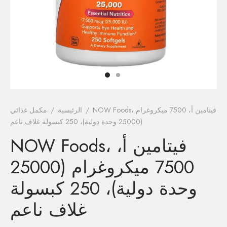
فيتامينات م
فيتامين E
المغني
الكال
أومي
NOW Foods، فيتامين أ، 7500 ميكروغرام
/
الرئيسية
/
مكمل غذائي
(25000 وحدة دولية)، 250 كبسولة غلاف ناعم
الكو
NOW Foods، فيتامين أ،
أ
7500 ميكروغرام (25000
وحدة دولية)، 250 كبسولة
غلاف ناعم