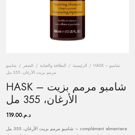
فيتامينات م
فيتامين E
المغني
الكال
أومي
HASK – شامبو
/
الرئيسية
/
النظافة والعناية
/
الشعر
/
شامبو
مرمم بزيت الأرغان، 355 مل
الكو
HASK – شامبو مرمم بزيت
أ
الأرغان، 355 مل
د.م.
119.00
شامبو مرمم بزيت الأرغان، 355 مل – complément alimentaire