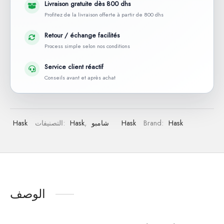
Livraison gratuite dès 800 dhs
Profitez de la livraison offerte à partir de 800 dhs
Retour / échange facilités
Process simple selon nos conditions
Service client réactif
Conseils avant et après achat
Hask
Brand:
Hask
شامبو
,
Hask
التصنيفات:
Hask
الوصف