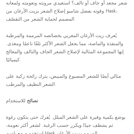
شعر مجعد أو جاف أو تالف؟ استعيدي مرونته ونعومته ولمعانه
وقوته بفضل شامبو إصلاح الشعر بزيت الأرغان من Hask،
المصمم لحماية الشعر من التقصّف.
يُعرف زيت الأرغان المغربي بخصائصه المرممة والمرطبة
والمنفذة والماصة، مما يجعل الشعر الأكثر تلفًا ناعمًا ومغذى.
إنها المجموعة المثالية لإصلاح الشعر الجاف والتالف والمعالج
كيميائيًا.
مثالي أيضًا للشعر المصبوغ والمبيض، يترك رائحة زكية على
الشعر النظيف والمرطب.
نصائح
للاستخدام
يوضع بكمية وفيرة على الشعر المبلل. يُفرك حتى يتكون رغوة
ثم يشطف جيدًا ويكرر حسب الرغبة. لشعر أكثر نعومة،
استخدميه مع بلسم Hask المرمم بزيت الأرغان.