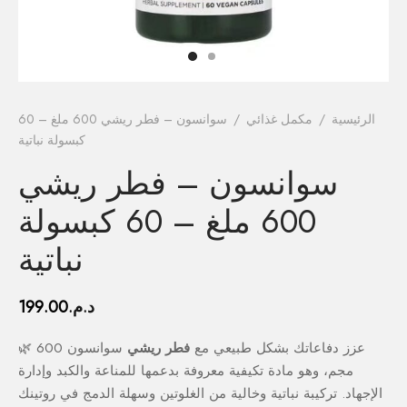
فيتامينات م
فيتامين E
المغني
الرئيسية
/
مكمل غذائي
/
سوانسون – فطر ريشي 600 ملغ – 60
كبسولة نباتية
الكال
سوانسون – فطر ريشي
أومي
600 ملغ – 60 كبسولة
الكو
نباتية
أ
د.م.
199.00
🌿 عزز دفاعاتك بشكل طبيعي مع
فطر ريشي
سوانسون 600
مجم، وهو مادة تكيفية معروفة بدعمها للمناعة والكبد وإدارة
الإجهاد. تركيبة نباتية وخالية من الغلوتين وسهلة الدمج في روتينك