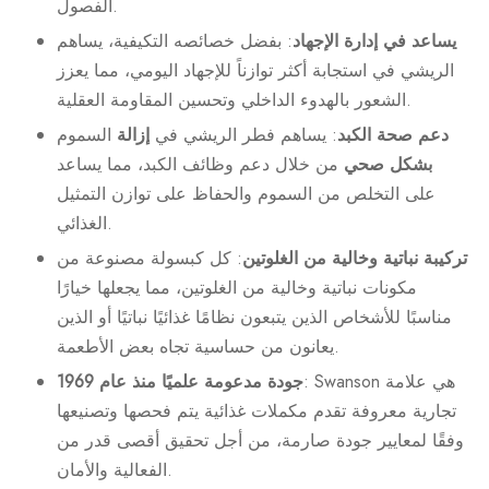
الفصول.
يساعد في إدارة الإجهاد
: بفضل خصائصه التكيفية، يساهم
الريشي في استجابة أكثر توازناً للإجهاد اليومي، مما يعزز
الشعور بالهدوء الداخلي وتحسين المقاومة العقلية.
دعم صحة الكبد
: يساهم فطر الريشي في
إزالة
السموم
بشكل صحي
من خلال دعم وظائف الكبد، مما يساعد
على التخلص من السموم والحفاظ على توازن التمثيل
الغذائي.
تركيبة نباتية وخالية من الغلوتين
: كل كبسولة مصنوعة من
مكونات نباتية وخالية من الغلوتين، مما يجعلها خيارًا
مناسبًا للأشخاص الذين يتبعون نظامًا غذائيًا نباتيًا أو الذين
يعانون من حساسية تجاه بعض الأطعمة.
: Swanson هي علامة
جودة مدعومة علميًا منذ عام 1969
تجارية معروفة تقدم مكملات غذائية يتم فحصها وتصنيعها
وفقًا لمعايير جودة صارمة، من أجل تحقيق أقصى قدر من
الفعالية والأمان.