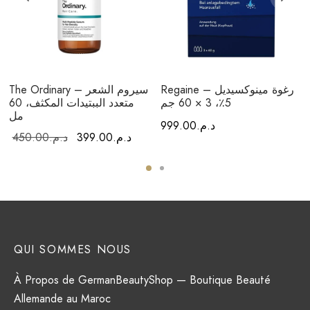
Regaine – رغوة مينوكسيديل
The Ordinary – سيروم الشعر
5٪، 3 × 60 جم
متعدد الببتيدات المكثف، 60
مل
د.م.
999.00
السعر
السعر
د.م.
399.00
د.م.
450.00
الحالي هو:
الأصلي هو:
د.م.399.00.
د.م.450.00.
QUI SOMMES NOUS
À Propos de GermanBeautyShop — Boutique Beauté
Allemande au Maroc