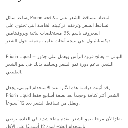
يساعد سائل Priorin المضاد لتساقط الشعر على مكافحة
تساقط الشعر وترققه. تركيبته الخاصة التي تحتوي على
مستخلصات نباتية وبروفيتامين B5، المعروف باسم
ديكسبانثينول، هي نتيجة أبحاث علمية معمقة حول الشعر.
Priorin Liquid – النباتي – يعالج فروة الرأس ويعمل على جذور
الشعر. يدعم دورة نمو الشعر ويساهم بذلك في نمو الشعر
الطبيعي.
وقد أثبتت دراسة هذه الآثار: عند الاستخدام اليومي، يجعل
Priorin Liquid الشعر أكثر كثافة وحجماً بعد بضعة أسابيع فقط
ويقلل من تساقط الشعر بعد 12 أسبوعاً.
نظرًا لأن مرحلة نمو الشعر تتقدم ببطء شديد في العادة، نوصي
باستخدام العلاج لمدة 12 أسبوعًا على الأقل.