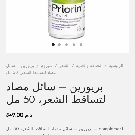
فيتامينات م
فيتامين E
المغني
الكال
أومي
الرئيسية
/
النظافة والعناية
/
الشعر
/
سيروم
/
بريورين – سائل
مضاد لتساقط الشعر، 50 مل
الكو
بريورين – سائل مضاد
أ
لتساقط الشعر، 50 مل
د.م.
349.00
بريورين – سائل مضاد لتساقط الشعر، 50 مل – complément