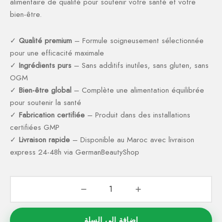
alimentaire de qualité pour soutenir votre santé et votre
bien-être.
✓
Qualité premium
– Formule soigneusement sélectionnée
pour une efficacité maximale
✓
Ingrédients purs
– Sans additifs inutiles, sans gluten, sans
OGM
✓
Bien-être global
– Complète une alimentation équilibrée
pour soutenir la santé
✓
Fabrication certifiée
– Produit dans des installations
certifiées GMP
✓
Livraison rapide
– Disponible au Maroc avec livraison
express 24-48h via GermanBeautyShop
إضافة إلى السلة