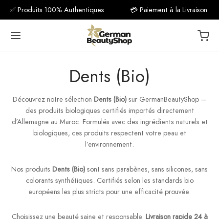
✅ Produits 100% Authentiques
💳 Paiement à la Livraison
Dents (Bio)
Découvrez notre sélection
Dents (Bio)
sur GermanBeautyShop –
Back
des produits biologiques certifiés importés directement
d’Allemagne au Maroc. Formulés avec des ingrédients naturels et
مكمل غذ
biologiques, ces produits respectent votre peau et
l’environnement.
فيتامين C
Nos produits
Dents (Bio)
sont sans parabènes, sans silicones, sans
فيتام
colorants synthétiques. Certifiés selon les standards bio
européens les plus stricts pour une efficacité prouvée.
فيتا
Choisissez une beauté saine et responsable.
Livraison rapide 24 à