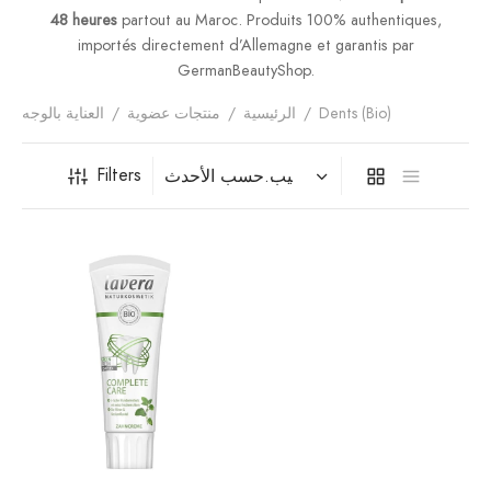
فيتامينات م
48 heures
partout au Maroc. Produits 100% authentiques,
importés directement d’Allemagne et garantis par
فيتامين E
GermanBeautyShop.
Dents (Bio)
/
الرئيسية
/
منتجات عضوية
/
العناية بالوجه
المغني
Filters
الكال
أومي
الكو
أ