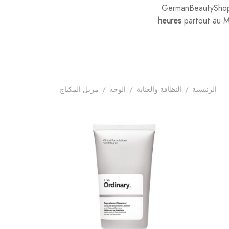
GermanBeautyShop 
heures
partout au M
الرئيسية
/
النظافة والعناية
/
الوجه
/
مزيل المكياج