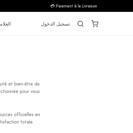
💳 Paiement à la Livraison
تسجيل الدخول
العلام
té et bien-être de
ectionnée pour vous
rces officielles en
tisfaction totale.