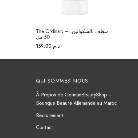
The Ordinary – منظف بالسكوالين،
50 مل
د.م.
159.00
QUI SOMMES NOUS
À Propos de GermanBeautyShop —
Boutique Beauté Allemande au Maroc
Recrutement
Contact