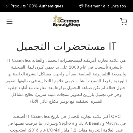
✅ Produits 100% Authentiques
💳 Paiement à la Livraison
مستحضرات التجميل IT
IT Cosmetics هي علامة تجارية أمريكية لمستحضرات التجميل والعناية
Back
بالبشرة تأسست في عام 2008 على يد جيمي كيرن ليما، الصحفية
والمذيعة التلفزيونية السابقة. بعد أن واجهت مشاكل البشرة الخاصة بها
مكمل غذ
(الوردية وفرط التصبغ)، أنشأت جيمي علامتها التجارية في صالونها لتقديم
حلول فعالة لم تكن صناعة التجميل توفرها بعد. تعاونت مع أطباء جلدية
فيتامين C
وجراحي تجميل بارزين لتطوير منتجات مثبتة سريريًا تعالج مشاكل
البشرة الحقيقية مع توفير مكياج عالي الأداء.
فيتام
أصبحت IT Cosmetics أكبر علامة تجارية للجمال في تاريخ QVC
فيتا
وسرعان ما فرضت نفسها في Sephora و ULTA Beauty و Macy's. في
عام 2016، استحوذت L'Oréal على العلامة التجارية مقابل 1.2 مليار