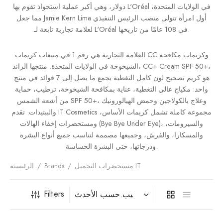
دولار، وهي أكبر عملية استحواذ تقوم بها L'Oréal في الولايات المتحدة،
فيتامينات م
مما جعل Jamie Kern Lima أول امرأة تتولى منصب الرئيس التنفيذي
لعلامة تجارية تابعة لـ L'Oréal في 108 عامًا من تاريخها.
فيتامين E
العلامة التجارية هي رقم 1 في مبيعات كريمات CC وكريمات مكافحة
المغني
الشيخوخة في الولايات المتحدة. منتجها الرائد، CC+ Cream SPF 50+،
هو كريم تصحيح لون كامل التغطية يجمع ما يصل إلى 7 فوائد في منتج
الكال
واحد: مكياج عالي التغطية، عناية بمكافحة الشيخوخة، ترطيب، حماية
من أشعة الشمس SPF 50+، وعلاج بالكولاجين وحمض الهيالورونيك
أومي
والببتيدات. تقدم IT Cosmetics مجموعة كاملة تشمل كريمات الأساس،
ومستحضرات إخفاء الهالات (Bye Bye Under Eye)، والسيرومات،
الكو
والمسكارا، والفرش، وجميعها مصممة لتناسب جميع أنواع البشرة
ودرجاتها، حتى البشرة الحساسة.
أ
مستحضرات التجميل IT
/
Brands
/
الرئيسية
Filters