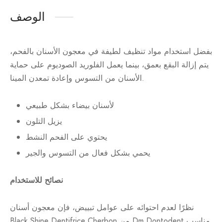
الوصف
بفضل استخدام مواد تنظيف لطيفة في معجون الأسنان بالفحم،
يتم إزالة البقع بعمق، بينما يعمل الفلوريد الصوديوم على حماية
الأسنان من التسوس وإعادة تمعدن المينا.
لأسنان بيضاء بشكل طبيعي
يزيل التلون
يحتوي على الفحم النشط
يحمي بشكل فعال من التسوس والجير
نصائح للاستخدام
نظرًا لعدم احتوائه على عوامل تبييض، فإن معجون أسنان
Black Shine Dentifrice Cherbon من Dm Dontodent مناسب