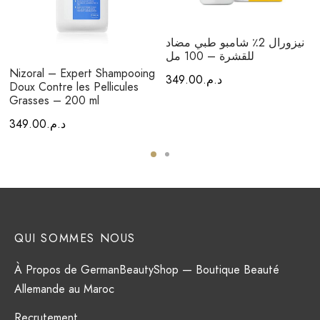
نيزورال 2٪ شامبو طبي مضاد
للقشرة – 100 مل
Nizoral – Expert Shampooing
د.م.
349.00
Doux Contre les Pellicules
Grasses – 200 ml
د.م.
349.00
QUI SOMMES NOUS
À Propos de GermanBeautyShop — Boutique Beauté
Allemande au Maroc
Recrutement