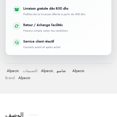
Livraison gratuite dès 800 dhs
Profitez de la livraison offerte à partir de 800 dhs
Retour / échange facilités
Process simple selon nos conditions
Service client réactif
Conseils avant et après achat
Alpecin
شامبو
,
Alpecin
التصنيفات:
Alpecin
Brand:
Alpecin
الوصف