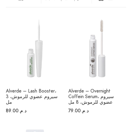
فيتامينات م
فيتامين E
المغني
الكال
أومي
الكو
Alverde – Lash Booster،
Alverde – Overnight
أ
Coffein Serum، سيروم
سيروم عضوي للرموش، 3
عضوي للرموش، 8 مل
مل
د.م.
79.00
د.م.
89.00