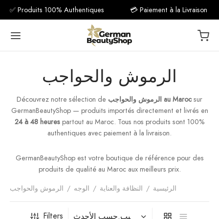
✅ Produits 100% Authentiques
💳 Paiement à la Livraison
الرموش والحواجب
sur
الرموش والحواجب au Maroc
Découvrez notre sélection de
Back
GermanBeautyShop — produits importés directement et livrés en
24 à 48 heures
partout au Maroc. Tous nos produits sont 100%
مكمل غذ
authentiques avec paiement à la livraison.
فيتامين C
GermanBeautyShop est votre boutique de référence pour des
produits de qualité au Maroc aux meilleurs prix.
فيتام
الرئيسية
/
النظافة والعناية
/
الوجه
/
الرموش والحواجب
فيتا
Filters