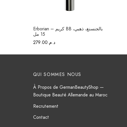
Erborian – كريم BB بالجنسنغ، ذهبي،
15 مل
د.م.
279.00
QUI SOMMES NOUS
À Propos de GermanBeautyShop —
Boutique Beauté Allemande au Maroc
Recrutement
Contact