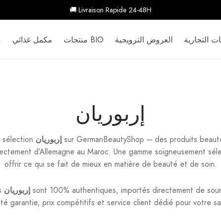
🚚 Livraison Rapide 24-48H
ات التجارية
العروض الترويجية
منتجات BIO
مكمل غذائي
م
إربوريان
sur GermanBeautyShop – des produits beauté
إربوريان
 sélection
irectement d’Allemagne au Maroc. Une gamme soigneusement sél
offrir ce qui se fait de mieux en matière de beauté et de soin.
sont 100% authentiques, importés directement de sourc
إربوريان
ts
é garantie, prix compétitifs et service client dédié pour votre sa