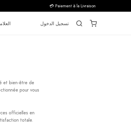
💳 Paiement à la Livraison
تسجيل الدخول
العلام
 et bien-être de
ectionnée pour vous
es officielles en
tisfaction totale.