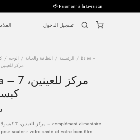
💳 Paiement à la Livraison
تسجيل الدخول
العلام
Balea –
/
الرئيسية
/
النظافة والعناية
/
الوجه
/
كو
مركز للعينين، 7 كبسولا
Balea – مرك
كبسو
د
 pour soutenir votre santé et votre bien-être.