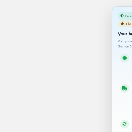
Paie
+10 
Vous h
Voici pou
GermanBe