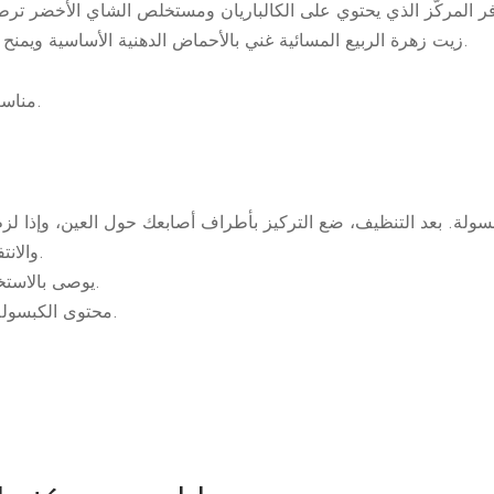
زيت زهرة الربيع المسائية غني بالأحماض الدهنية الأساسية ويمنح البشرة ملمسًا ناعمًا وحريريًا.
مناسب لمرتدي العدسات اللاصقة.
سولة. بعد التنظيف، ضع التركيز بأطراف أصابعك حول العين، وإذا لزم 
والانتفاخات تحت العين. دلك برفق.
يوصى بالاستخدام المنتظم (صباحًا ومساءً).
محتوى الكبسولة كافٍ للاستخدام مرة واحدة.