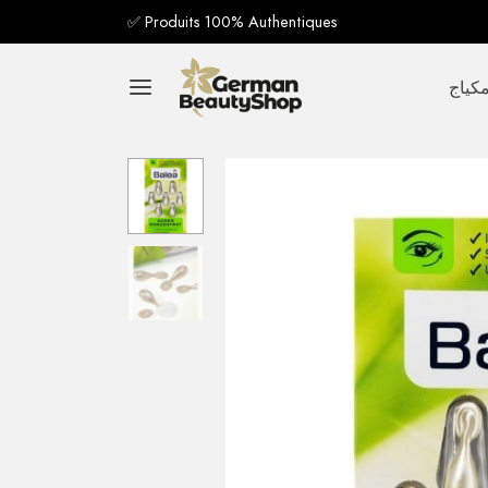
✅ Produits 100% Authentiques
كياج