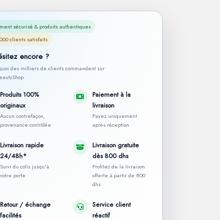
ment sécurisé & produits authentiques
000 clients satisfaits
ésitez encore ?
rquoi des milliers de clients commandent sur
autyShop
Produits 100%
Paiement à la
originaux
livraison
Aucun contrefaçon,
Payez uniquement
provenance contrôlée
après réception
Livraison rapide
Livraison gratuite
24/48h*
dès 800 dhs
Suivi du colis jusqu'à
Profitez de la livraison
votre porte
offerte à partir de 800
dhs
Retour / échange
Service client
facilités
réactif