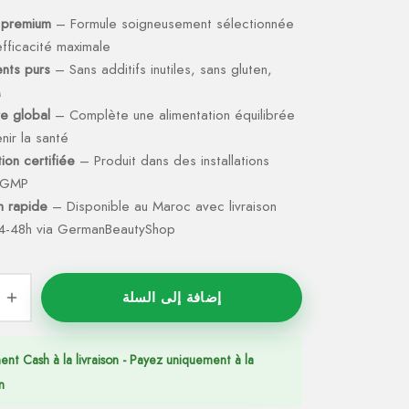
 premium
– Formule soigneusement sélectionnée
fficacité maximale
ents purs
– Sans additifs inutiles, sans gluten,
M
re global
– Complète une alimentation équilibrée
nir la santé
ion certifiée
– Produit dans des installations
s GMP
on rapide
– Disponible au Maroc avec livraison
4-48h via GermanBeautyShop
إضافة إلى السلة
ent Cash à la livraison - Payez uniquement à la
n