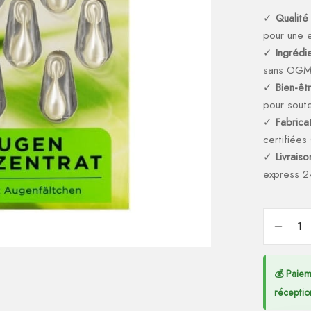
✓
Qualité
pour une e
✓
Ingrédi
sans OG
✓
Bien-êt
pour soute
✓
Fabricat
certifiée
✓
Livrais
express 2
💰 Paiem
réceptio