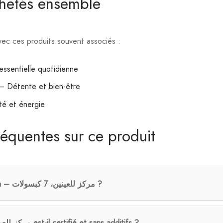
chetés ensemble
ec ces produits souvent associés :
ssentielle quotidienne
– Détente et bien-être
té et énergie
réquentes sur ce produit
Comment prendre Balea – مركز للعينين، 7 كبسولات ?
Balea – مركز للعينين، 7 كبسولات est-il certifié et sans additifs ?