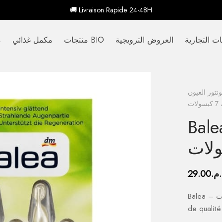
🚚 Livraison Rapide 24-48H
ات التجارية
العروض الترويجية
منتجات BIO
مكمل غذائي
م
نتور العيون
ت
ز للعينين، 7
لات
.م.
29.00
Balea – مركز للعينين، 7 كبسولات – complément alimentaire
de qualité