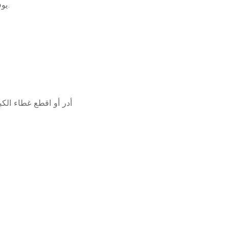
يوفر المركّز الذي يحتوي على الكالباريان ومستخلص الشاي الأخضر ترطيبًا مكثفًا فورًا بعد الاستخدام.
أدر أو اقطع غطاء الكب